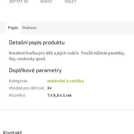
ZEPTAT SE
HLÍDAT
SDÍLET
Popis
Diskuze
Detailní popis produktu
Kreativní hračka pro děti a jejich rodiče. Použít můžete pastelky,
fixy, voskovky apod.
Doplňkové parametry
Kategorie
:
malování a razítka
Vhodné pro děti od
:
3+
Rozměry
:
7 x 5,5 x 1 cm
Z
á
p
a
Kontakt