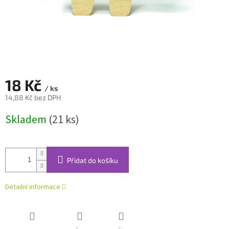
18 Kč
/ ks
14,88 Kč bez DPH
Měrná
Skladem
(21 ks)
cena:
Přidat do košíku
Detailní informace