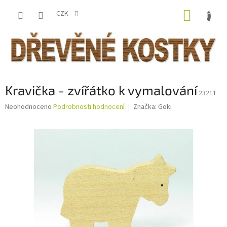
Přejít
NÁKUP
na
CZK
obsah
KOŠÍK
Kravička - zvířátko k vymalování
23211
Průměrné
Neohodnoceno
Podrobnosti hodnocení
Značka:
Goki
hodnocení
produktu
je
0,0
z
5
hvězdiček.