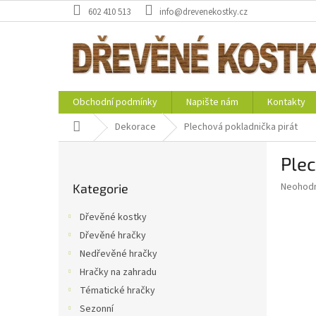
Přejít
602 410 513
info@drevenekostky.cz
na
obsah
Obchodní podmínky
Napište nám
Kontakty
Domů
Dekorace
Plechová pokladnička pirát
P
Plec
o
Přeskočit
s
Průměr
Neohod
Kategorie
kategorie
t
hodnoce
r
produkt
Dřevěné kostky
a
je
Dřevěné hračky
0,0
n
z
Nedřevěné hračky
n
5
í
Hračky na zahradu
hvězdič
p
Tématické hračky
a
Sezonní