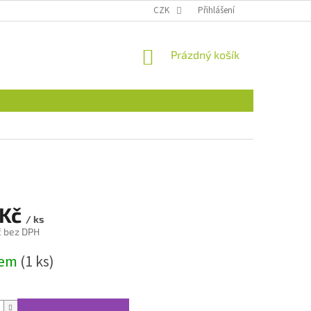
CZK
Přihlášení
NÁKUPNÍ
Prázdný košík
KOŠÍK
 Kč
/ ks
č bez DPH
dem
(1 ks)