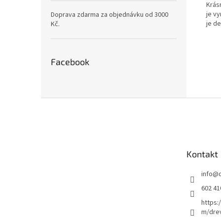
Krás
je v
Doprava zdarma za objednávku od 3000
je d
Kč.
Facebook
Z
á
p
a
t
Kontakt
í
info
@
602 41
https:
m/dre