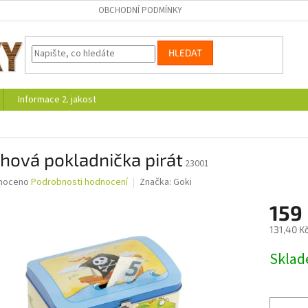
OBCHODNÍ PODMÍNKY
HLEDAT
Informace 2. jakost
hová pokladnička pirát
23001
né
noceno
Podrobnosti hodnocení
Značka:
Goki
ní
159
u
131,40 K
Měrná
Skla
cena:
ek.