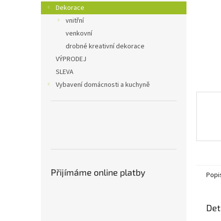
n
Dekorace
e
vnitřní
l
venkovní
drobné kreativní dekorace
VÝPRODEJ
SLEVA
Vybavení domácnosti a kuchyně
Přijímáme online platby
Popi
Det