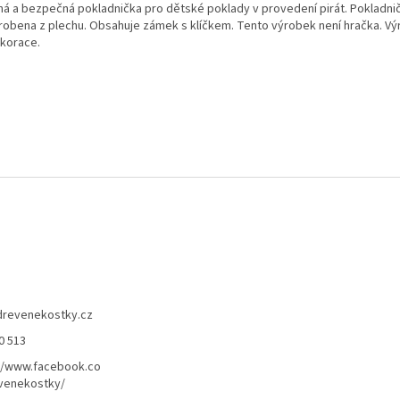
ná a bezpečná pokladnička pro dětské poklady v provedení pirát. Pokladni
yrobena z plechu. Obsahuje zámek s klíčkem. Tento výrobek není hračka. V
ekorace.
drevenekostky.cz
0 513
//www.facebook.co
venekostky/