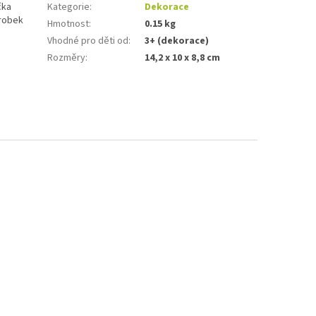
čka
Kategorie
:
Dekorace
ýrobek
Hmotnost
:
0.15 kg
Vhodné pro děti od
:
3+ (dekorace)
Rozměry
:
14,2 x 10 x 8,8 cm