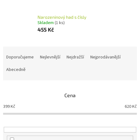
Narozeninový had s čísly
Skladem
(1 ks)
455 Kč
Ř
a
Doporučujeme
Nejlevnější
Nejdražší
Nejprodávanější
z
e
Abecedně
n
í
p
Cena
r
o
399
Kč
620
Kč
d
u
k
t
ů