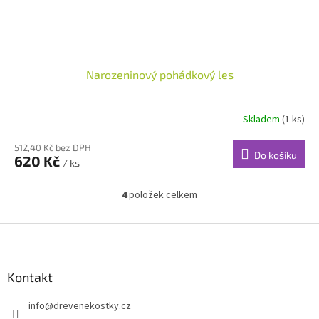
Narozeninový pohádkový les
Skladem
(1 ks)
512,40 Kč bez DPH
Do košíku
620 Kč
/ ks
4
položek celkem
O
v
l
Z
á
á
d
p
a
a
Kontakt
c
t
í
info
@
drevenekostky.cz
í
p