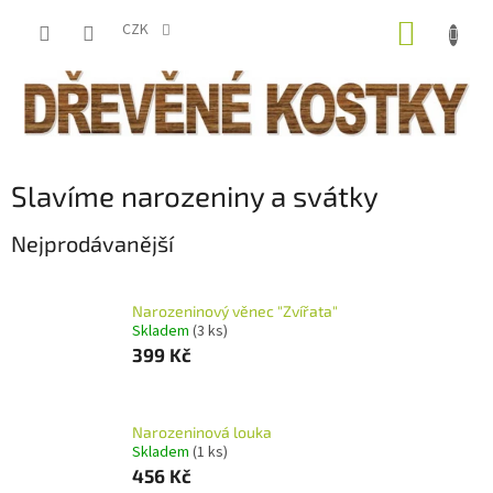
Přejít
NÁKUP
na
CZK
obsah
KOŠÍK
Slavíme narozeniny a svátky
Nejprodávanější
Narozeninový věnec "Zvířata"
Skladem
(3 ks)
399 Kč
Narozeninová louka
Skladem
(1 ks)
456 Kč