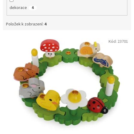
dekorace
4
Položek k zobrazení:
4
V
Kód:
23701
ý
p
i
s
p
r
o
d
u
k
t
ů