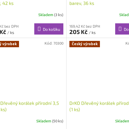
, 42 ks
barev, 36 ks
Skladem
(3 ks)
Skla
rné
cení
ktu
 Kč bez DPH
169,42 Kč bez DPH
Do košíku
Do
 Kč
205 Kč
/ ks
/ ks
Kód:
70300
K
ý výrobek
Český výrobek
ček.
Dřevěný korálek přírodní 3,5
DrKO Dřevěný korálek přírod
 ks)
(1 ks)
Skladem
(50 ks)
Sklade
rné
cení