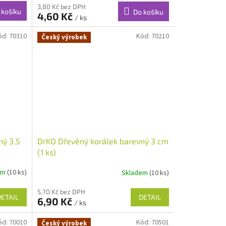
3,80 Kč bez DPH
 košíku
Do košíku
4,60 Kč
/ ks
ód:
70310
Kód:
70210
Český výrobek
ný 3,5
DrKO Dřevěný korálek barevný 3 cm
(1 ks)
em
(10 ks)
Skladem
(10 ks)
5,70 Kč bez DPH
DETAIL
DETAIL
6,90 Kč
/ ks
ód:
70010
Kód:
70501
Český výrobek