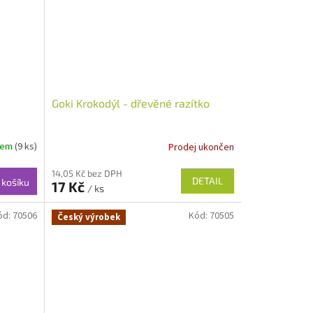
Goki Krokodýl - dřevěné razítko
dem
(9 ks)
Prodej ukončen
14,05 Kč bez DPH
DETAIL
 košíku
17 Kč
/ ks
ód:
70506
Kód:
70505
Český výrobek