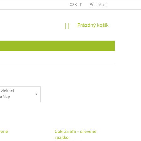
CZK
Přihlášení
NÁKUPNÍ
Prázdný košík
KOŠÍK
avlékací
orálky
věné
Goki Žirafa - dřevěné
razítko