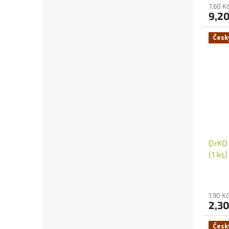
produ
7,60 K
9,2
je
5,0
z
Česk
5
hvězdi
DrKO 
(1 ks)
1,90 K
2,3
Česk