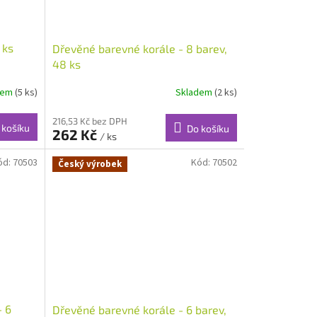
 ks
Dřevěné barevné korále - 8 barev,
48 ks
dem
(5 ks)
Skladem
(2 ks)
216,53 Kč bez DPH
 košíku
Do košíku
262 Kč
/ ks
ód:
70503
Kód:
70502
Český výrobek
- 6
Dřevěné barevné korále - 6 barev,