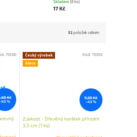
Skladem
(8 ks)
17 Kč
52
položek celkem
ód:
70160
Kód:
70350
Český výrobek
Sleva
4,60 Kč
9,20 Kč
–43 %
–43 %
barevný
2.jakost - Dřevěný korálek přírodní
3,5 cm (1 ks)