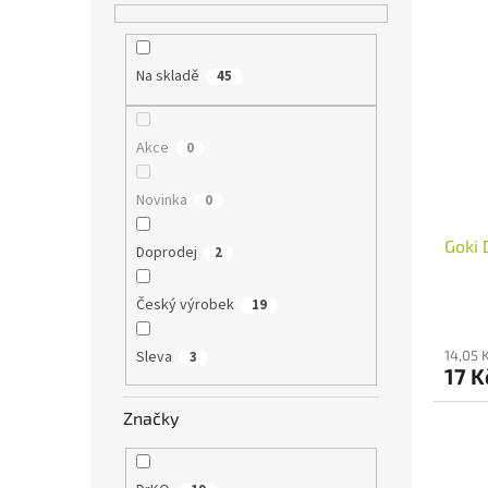
z
5
hvězdi
Na skladě
45
Akce
0
Novinka
0
Goki 
Doprodej
2
Český výrobek
19
Sleva
14,05 
3
17 
Značky