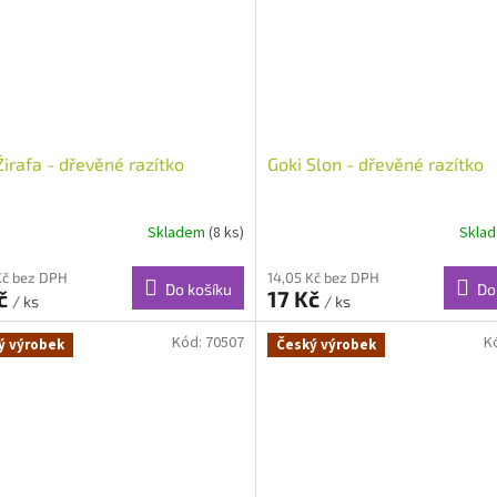
Žirafa - dřevěné razítko
Goki Slon - dřevěné razítko
Skladem
(8 ks)
Skla
Kč bez DPH
14,05 Kč bez DPH
Do košíku
Do
Kč
17 Kč
/ ks
/ ks
Kód:
70507
K
ý výrobek
Český výrobek