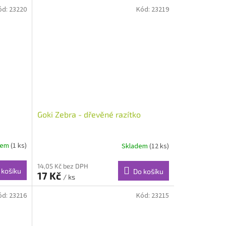
ód:
23220
Kód:
23219
Goki Zebra - dřevěné razítko
dem
(1 ks)
Skladem
(12 ks)
14,05 Kč bez DPH
 košíku
Do košíku
17 Kč
/ ks
ód:
23216
Kód:
23215