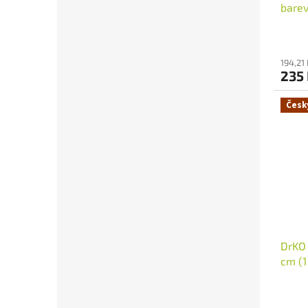
barev
Průmě
hodno
produ
194,21
235
je
5,0
z
Česk
5
hvězdi
DrKO 
cm (1
Průmě
hodno