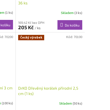
36 ks
dem
(1 ks)
Skladem
(3 ks)
169,42 Kč bez DPH
 košíku
Do košíku
205 Kč
/ ks
ód:
70200
Kód:
70100
Český výrobek
ní 3 cm
DrKO Dřevěný korálek přírodní 2,5
cm (1 ks)
m
(100 ks)
Skladem
(50 ks)