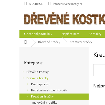
Přejít
602 410 513
info@drevenekostky.cz
na
obsah
Obchodní podmínky
Napište nám
Kontakty
Domů
Dřevěné hračky
Kreativní hračky
P
Krea
o
Přeskočit
s
Kategorie
kategorie
t
r
Dřevěné kostky
a
Dřevěné hračky
n
Pro nejmenší
Nejpr
n
í
Hudební nástroje pro děti
p
Kreativní hračky
a
malování a razítka