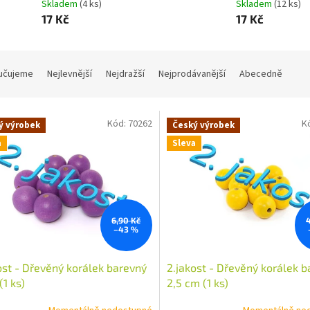
Skladem
(4 ks)
Skladem
(12 ks)
17 Kč
17 Kč
učujeme
Nejlevnější
Nejdražší
Nejprodávanější
Abecedně
Kód:
70262
K
ý výrobek
Český výrobek
a
Sleva
6,90 Kč
–43 %
ost - Dřevěný korálek barevný
2.jakost - Dřevěný korálek 
(1 ks)
2,5 cm (1 ks)