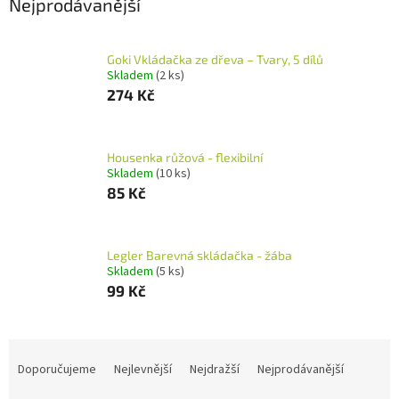
Nejprodávanější
Goki Vkládačka ze dřeva – Tvary, 5 dílů
Skladem
(2 ks)
274 Kč
Housenka růžová - flexibilní
Skladem
(10 ks)
85 Kč
Legler Barevná skládačka - žába
Skladem
(5 ks)
99 Kč
Ř
a
Doporučujeme
Nejlevnější
Nejdražší
Nejprodávanější
z