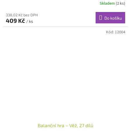
Skladem
(2 ks)
338,02 Kč bez DPH
Do košíku
409 Kč
/ ks
Kód:
12004
Balanční hra – Věž, 27 dílů