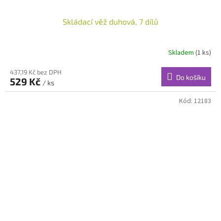
Skládací věž duhová, 7 dílů
Skladem
(1 ks)
437,19 Kč bez DPH
Do košíku
529 Kč
/ ks
Kód:
12183