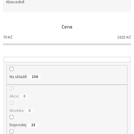
e
Abecedně
n
í
p
Cena
r
o
70
Kč
1625
Kč
d
u
k
t
ů
Na skladě
130
Akce
0
Novinka
0
Doprodej
23