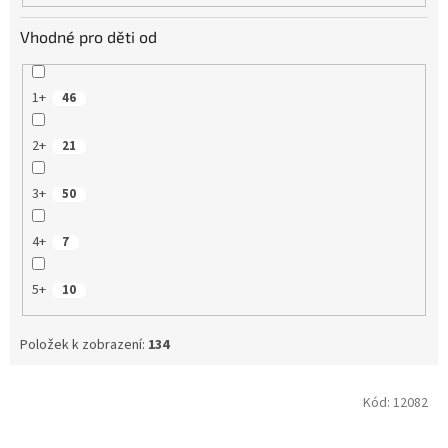
Vhodné pro děti od
1+
46
2+
21
3+
50
4+
7
5+
10
Položek k zobrazení:
134
V
Kód:
12082
ý
p