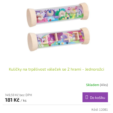
i
s
p
r
o
d
u
k
t
ů
Kuličky na trpělivost váleček se 2 hrami - Jednorožci
Skladem
(4 ks)
149,59 Kč bez DPH
Do košíku
181 Kč
/ ks
Kód:
12081