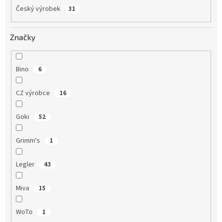
Český výrobek
31
Značky
Bino
6
CZ výrobce
16
Goki
52
Grimm's
1
Legler
43
Miva
15
WoTo
1