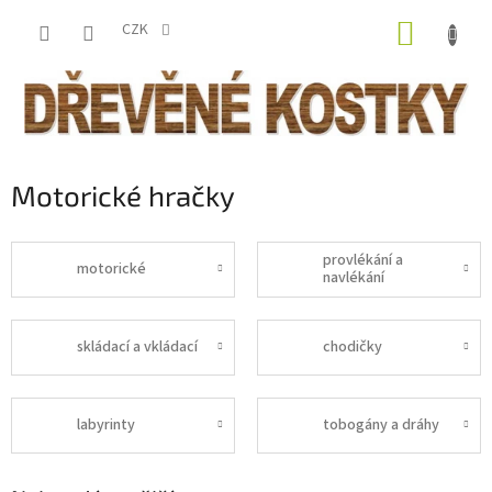
Přejít
NÁKUP
na
CZK
obsah
KOŠÍK
Motorické hračky
provlékání a
motorické
navlékání
skládací a vkládací
chodičky
labyrinty
tobogány a dráhy