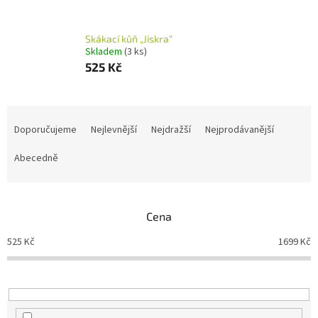
Skákací kůň „Jiskra“
Skladem
(3 ks)
525 Kč
Ř
a
Doporučujeme
Nejlevnější
Nejdražší
Nejprodávanější
z
e
Abecedně
n
í
p
Cena
r
o
525
Kč
1699
Kč
d
u
k
t
ů