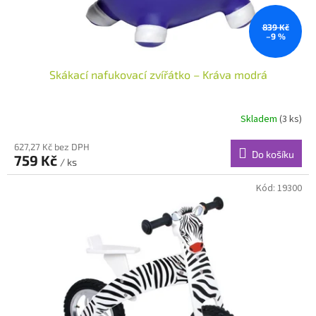
t
ů
839 Kč
–9 %
Skákací nafukovací zvířátko – Kráva modrá
Skladem
(3 ks)
627,27 Kč bez DPH
Do košíku
759 Kč
/ ks
Kód:
19300