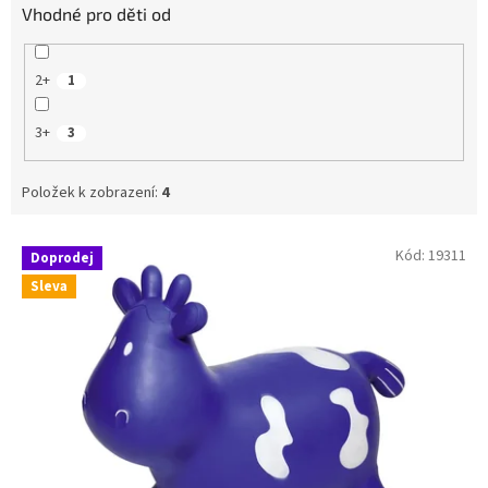
Vhodné pro děti od
2+
1
3+
3
Položek k zobrazení:
4
V
Kód:
19311
Doprodej
ý
Sleva
p
i
s
p
r
o
d
u
k