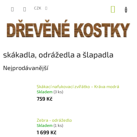
Přejít
NÁKUP
na
CZK
obsah
KOŠÍK
skákadla, odrážedla a šlapadla
Nejprodávanější
Skákací nafukovací zvířátko – Kráva modrá
Skladem
(3 ks)
759 Kč
Zebra - odrážedlo
Skladem
(1 ks)
1 699 Kč