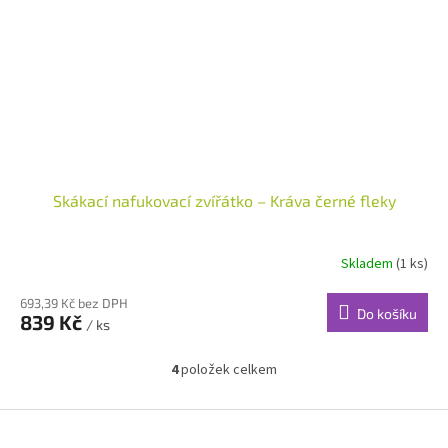
Skákací nafukovací zvířátko – Kráva černé fleky
Skladem
(1 ks)
693,39 Kč bez DPH
Do košíku
839 Kč
/ ks
4
položek celkem
O
v
l
Z
á
á