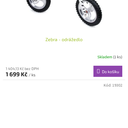
Zebra - odrážedlo
Skladem
(1 ks)
1 404,13 Kč bez DPH
Do košíku
1 699 Kč
/ ks
Kód:
19302