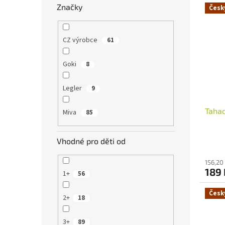
Značky
Česk
CZ výrobce
61
Goki
8
Legler
9
Tahac
Miva
85
Vhodné pro děti od
156,20
189
1+
56
Česk
2+
18
3+
89