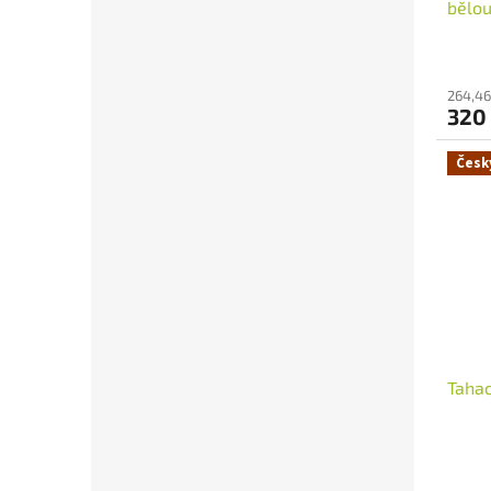
bělou
264,46
320
Česk
Tahac