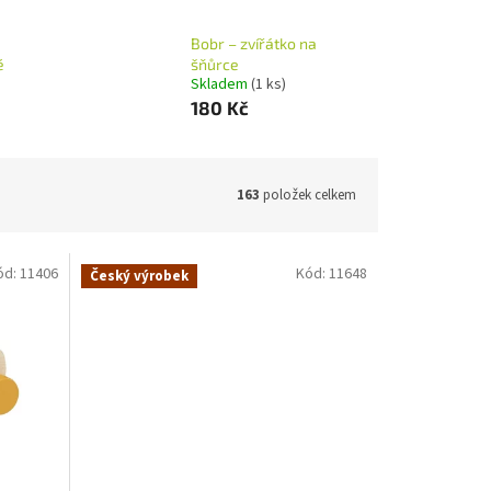
Bobr – zvířátko na
é
šňůrce
Skladem
(1 ks)
180 Kč
163
položek celkem
ód:
11406
Kód:
11648
Český výrobek