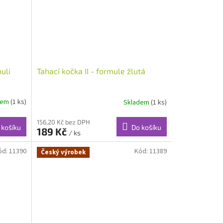
uli
Tahací kočka II - formule žlutá
dem
(1 ks)
Skladem
(1 ks)
156,20 Kč bez DPH
 košíku
Do košíku
189 Kč
/ ks
ód:
11390
Kód:
11389
Český výrobek