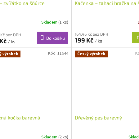
– zvířátko na šňůrce
Kačenka – tahací hračka na 
Skladem
(1 ks)
164,46 Kč bez DPH
 Kč bez DPH
Do košíku
199 Kč
 Kč
/ ks
/ ks
Kód:
11644
K
ý výrobek
Český výrobek
ěná kočka barevná
Dřevěný pes barevný
Skladem
(2 ks)
Skla