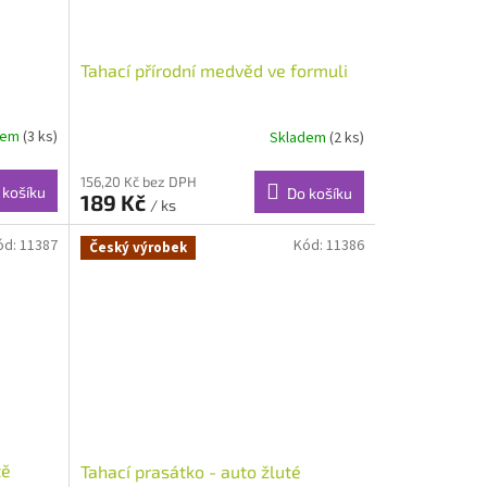
Tahací přírodní medvěd ve formuli
dem
(3 ks)
Skladem
(2 ks)
156,20 Kč bez DPH
 košíku
Do košíku
189 Kč
/ ks
ód:
11387
Kód:
11386
Český výrobek
tě
Tahací prasátko - auto žluté