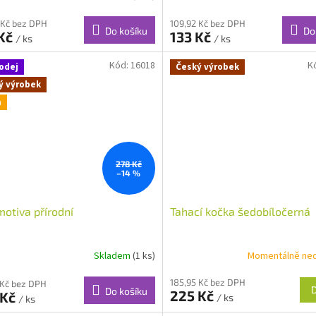
 Kč bez DPH
109,92 Kč bez DPH
Do košíku
Do
 Kč
133 Kč
/ ks
/ ks
Kód:
16018
K
odej
Český výrobek
ý výrobek
a
278 Kč
–14 %
otiva přírodní
Tahací kočka šedobíločerná
Skladem
(1 ks)
Momentálně ne
185,95 Kč bez DPH
 Kč bez DPH
Do košíku
225 Kč
 Kč
/ ks
/ ks