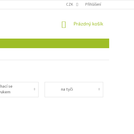
CZK
Přihlášení
NÁKUPNÍ
Prázdný košík
KOŠÍK
ahací se
na tyči
vukem