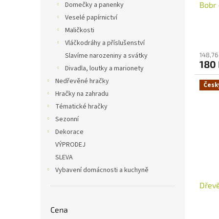
Bobr 
Domečky a panenky
k
t
Veselé papírnictví
ů
Maličkosti
Vláčkodráhy a příslušenství
148,76
Slavíme narozeniny a svátky
180
Divadla, loutky a marionety
Nedřevěné hračky
Česk
Hračky na zahradu
Tématické hračky
Sezonní
Dekorace
VÝPRODEJ
SLEVA
Vybavení domácnosti a kuchyně
Dřev
Cena