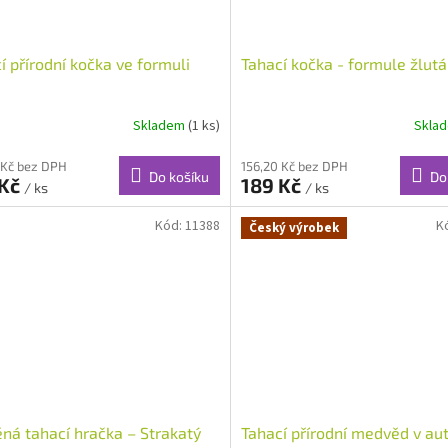
í přírodní kočka ve formuli
Tahací kočka - formule žlutá
Skladem
(1 ks)
Skla
 Kč bez DPH
156,20 Kč bez DPH
Do košíku
Do
 Kč
189 Kč
/ ks
/ ks
Kód:
11388
K
Český výrobek
ná tahací hračka – Strakatý
Tahací přírodní medvěd v au