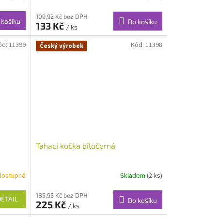
109,92 Kč bez DPH
 košíku
Do košíku
133 Kč
/ ks
ód:
11399
Kód:
11398
Český výrobek
Tahací kočka bíločerná
dostupné
Skladem
(2 ks)
185,95 Kč bez DPH
DETAIL
Do košíku
225 Kč
/ ks