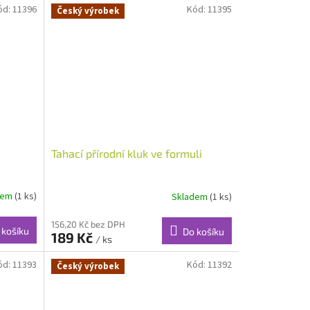
ód:
11396
Kód:
11395
Český výrobek
Tahací přírodní kluk ve formuli
dem
(1 ks)
Skladem
(1 ks)
156,20 Kč bez DPH
 košíku
Do košíku
189 Kč
/ ks
ód:
11393
Kód:
11392
Český výrobek