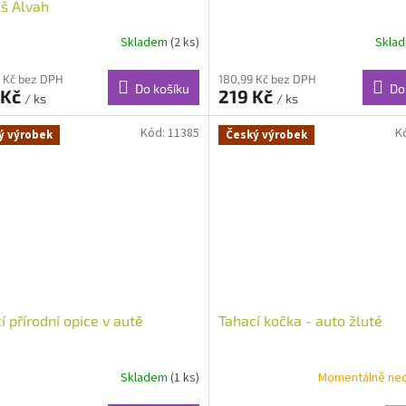
š Alvah
Skladem
(2 ks)
Skla
 Kč bez DPH
180,99 Kč bez DPH
Do košíku
Do
 Kč
219 Kč
/ ks
/ ks
Kód:
11385
K
ý výrobek
Český výrobek
í přírodní opice v autě
Tahací kočka - auto žluté
Skladem
(1 ks)
Momentálně ne