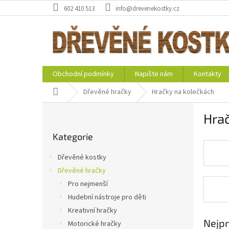
Přejít
602 410 513
info@drevenekostky.cz
na
obsah
Obchodní podmínky
Napište nám
Kontakty
Domů
Dřevěné hračky
Hračky na kolečkách
P
Hra
o
Přeskočit
s
Kategorie
kategorie
t
r
Dřevěné kostky
a
Dřevěné hračky
n
Pro nejmenší
n
í
Hudební nástroje pro děti
p
Kreativní hračky
a
Nejpr
Motorické hračky