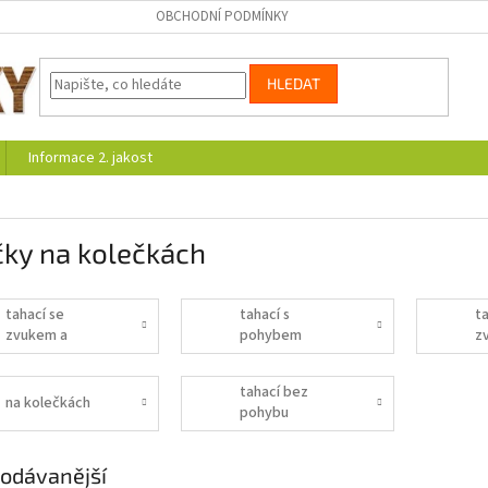
OBCHODNÍ PODMÍNKY
HLEDAT
Informace 2. jakost
čky na kolečkách
tahací se
tahací s
t
zvukem a
pohybem
z
pohybem
tahací bez
na kolečkách
pohybu
odávanější