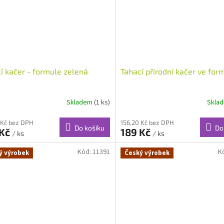
í kačer - formule zelená
Tahací přírodní kačer ve form
Skladem
(1 ks)
Skla
 Kč bez DPH
156,20 Kč bez DPH
Do košíku
Do
 Kč
189 Kč
/ ks
/ ks
Kód:
11391
K
ý výrobek
Český výrobek