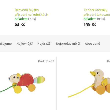
Dřevěná Myška
Tahací kačenky
přírodní na kolečkách
přírodní lakovan
Skladem
(7 ks)
Skladem
(6 ks)
53 Kč
149 Kč
učujeme
Nejlevnější
Nejdražší
Nejprodávanější
Abecedně
Kód:
11407
K