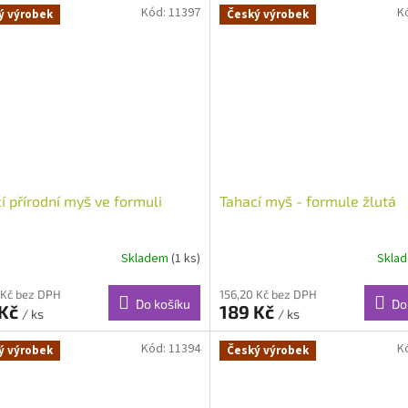
Kód:
11397
K
ý výrobek
Český výrobek
í přírodní myš ve formuli
Tahací myš - formule žlutá
Skladem
(1 ks)
Skla
 Kč bez DPH
156,20 Kč bez DPH
Do košíku
Do
 Kč
189 Kč
/ ks
/ ks
Kód:
11394
K
ý výrobek
Český výrobek