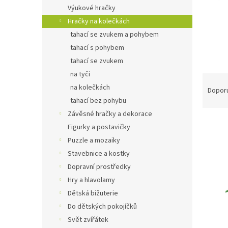
n
Výukové hračky
e
Hračky na kolečkách
l
tahací se zvukem a pohybem
tahací s pohybem
tahací se zvukem
na tyči
Ř
na kolečkách
a
Dopor
z
tahací bez pohybu
e
Závěsné hračky a dekorace
V
n
Figurky a postavičky
ý
í
Puzzle a mozaiky
p
p
Stavebnice a kostky
i
r
s
Dopravní prostředky
o
p
d
Hry a hlavolamy
r
u
Dětská bižuterie
o
k
Do dětských pokojíčků
d
t
Svět zvířátek
u
ů