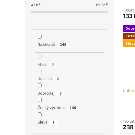
47
Kč
659
Kč
109,92
133
Dopr
Česk
Slev
Na skladě
145
Akce
0
Novinka
0
Lokom
Doprodej
8
Český výrobek
146
196,69
Sleva
1
238