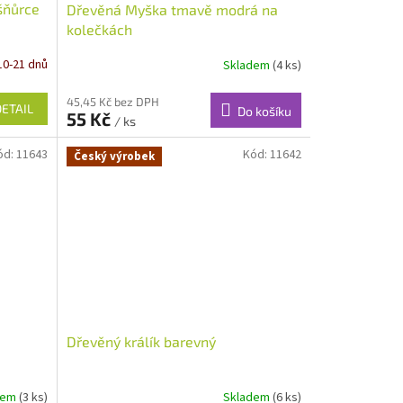
šňůrce
Dřevěná Myška tmavě modrá na
kolečkách
10-21 dnů
Skladem
(4 ks)
45,45 Kč bez DPH
DETAIL
Do košíku
55 Kč
/ ks
ód:
11643
Kód:
11642
Český výrobek
Dřevěný králík barevný
dem
(3 ks)
Skladem
(6 ks)