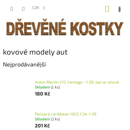
Přejít
NÁKUP
na
CZK
obsah
KOŠÍK
kovové modely aut
Nejprodávanější
Aston Martin V12 Vantage - 1:38, barva vínová
Skladem
(1 ks)
180 Kč
Packard caribbean 1953 1:34-1:39
Skladem
(2 ks)
201 Kč