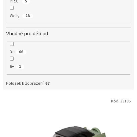
P.R.C.
5
Welly
28
Vhodné pro děti od
3+
66
6+
1
Položek k zobrazení:
67
V
Kód:
33185
ý
p
i
s
p