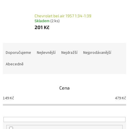
Chevrolet bel air 1957 1:34-1:39
Skladem
(2 ks)
201 Kč
Ř
a
Doporučujeme
Nejlevnější
Nejdražší
Nejprodávanější
z
e
Abecedně
n
í
p
Cena
r
o
149
Kč
479
Kč
d
u
k
t
ů