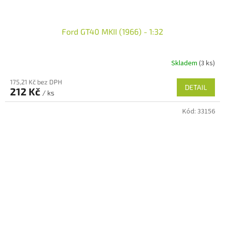
Ford GT40 MKII (1966) - 1:32
Skladem
(3 ks)
175,21 Kč bez DPH
DETAIL
212 Kč
/ ks
Kód:
33156