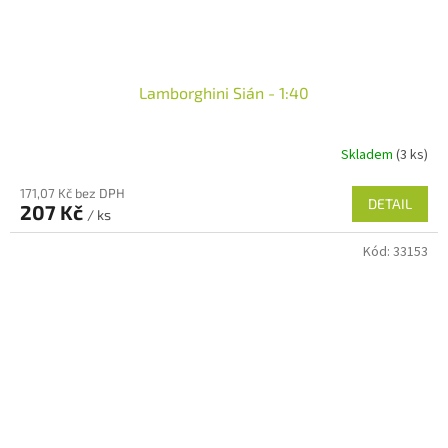
Lamborghini Sián - 1:40
Skladem
(3 ks)
171,07 Kč bez DPH
DETAIL
207 Kč
/ ks
Kód:
33153