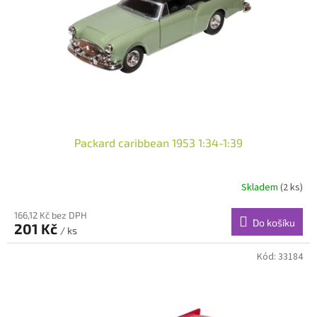
r
o
d
u
k
t
ů
Packard caribbean 1953 1:34-1:39
Skladem
(2 ks)
166,12 Kč bez DPH
Do košíku
201 Kč
/ ks
Kód:
33184