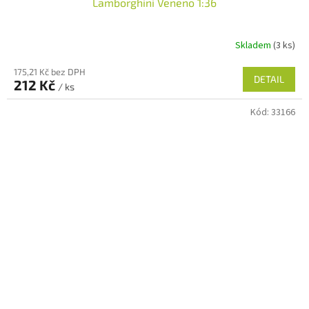
Lamborghini Veneno 1:36
Skladem
(3 ks)
175,21 Kč bez DPH
DETAIL
212 Kč
/ ks
Kód:
33166