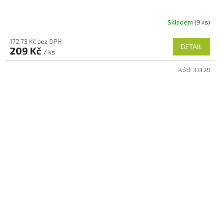
Skladem
(9 ks)
Průměrné
hodnocení
172,73 Kč bez DPH
produktu
DETAIL
209 Kč
je
/ ks
5,0
Kód:
33129
z
5
hvězdiček.