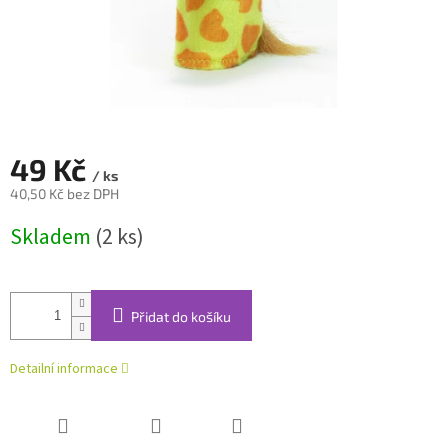
49 Kč
/ ks
40,50 Kč bez DPH
Měrná
Skladem
(2 ks)
cena:
Přidat do košíku
Detailní informace