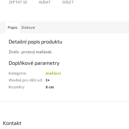
ZEPTAT SE
HLÍDAT
SDÍLET
Popis
Diskuze
Detailní popis produktu
Žirafa - prstový maňásek.
Doplňkové parametry
Kategorie
:
maňásci
Vhodné pro děti od
:
3+
Rozměry
:
8 cm
Z
á
p
a
Kontakt