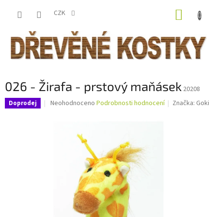
Přejít
NÁKUP
na
CZK
obsah
KOŠÍK
026 - Žirafa - prstový maňásek
20208
Průměrné
Neohodnoceno
Podrobnosti hodnocení
Značka:
Goki
Doprodej
hodnocení
produktu
je
0,0
z
5
hvězdiček.