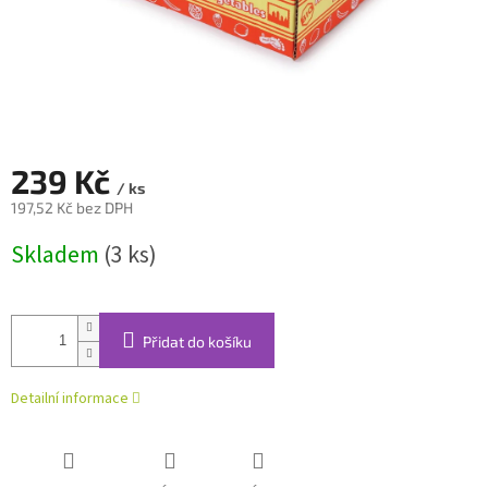
239 Kč
/ ks
197,52 Kč bez DPH
Měrná
Skladem
(3 ks)
cena:
Přidat do košíku
Detailní informace