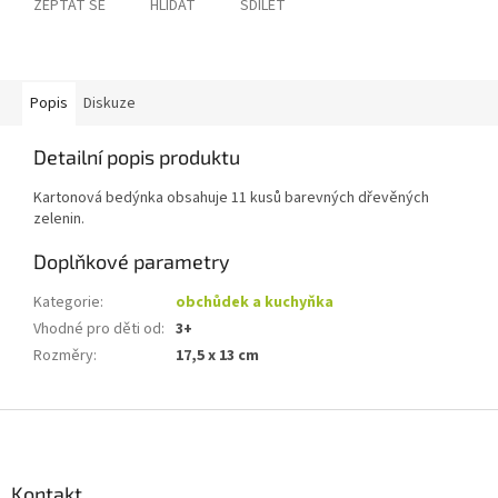
ZEPTAT SE
HLÍDAT
SDÍLET
Popis
Diskuze
Detailní popis produktu
Kartonová bedýnka obsahuje 11 kusů barevných dřevěných
zelenin.
Doplňkové parametry
Kategorie
:
obchůdek a kuchyňka
Vhodné pro děti od
:
3+
Rozměry
:
17,5 x 13 cm
Z
á
p
a
Kontakt