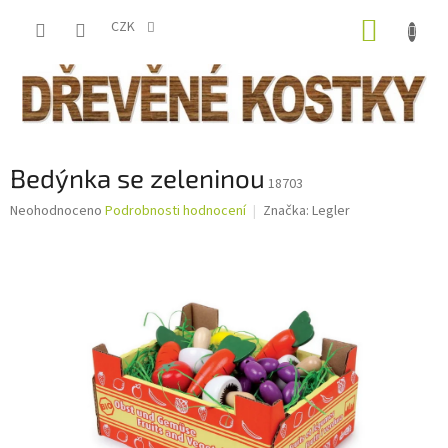
Přejít
NÁKUP
na
CZK
obsah
KOŠÍK
Bedýnka se zeleninou
18703
Průměrné
Neohodnoceno
Podrobnosti hodnocení
Značka:
Legler
hodnocení
produktu
je
0,0
z
5
hvězdiček.