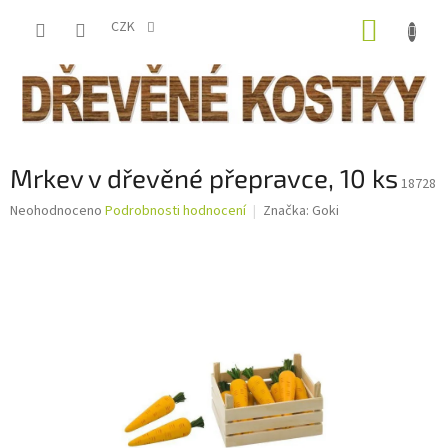
Přejít
NÁKUP
na
CZK
obsah
KOŠÍK
Mrkev v dřevěné přepravce, 10 ks
18728
Průměrné
Neohodnoceno
Podrobnosti hodnocení
Značka:
Goki
hodnocení
produktu
je
0,0
z
5
hvězdiček.