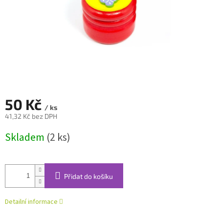
50 Kč
/ ks
41,32 Kč bez DPH
Měrná
Skladem
(2 ks)
cena:
Přidat do košíku
Detailní informace