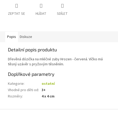
ZEPTAT SE
HLÍDAT
SDÍLET
Popis
Diskuze
Detailní popis produktu
Dřevěná dózička na mléčné zuby Hrozen - červená. Víčko má
těsný uzávěr s pryžovým těsněním.
Doplňkové parametry
Kategorie
:
ostatní
Vhodné pro děti od
:
3+
Rozměry
:
4 x 4 cm
Z
á