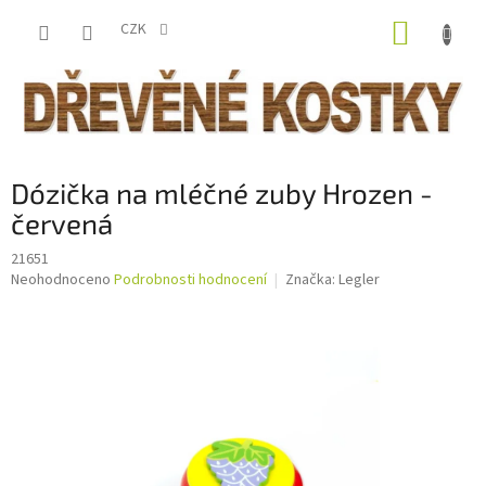
Přejít
NÁKUP
na
CZK
obsah
KOŠÍK
Dózička na mléčné zuby Hrozen -
červená
21651
Průměrné
Neohodnoceno
Podrobnosti hodnocení
Značka:
Legler
hodnocení
produktu
je
0,0
z
5
hvězdiček.