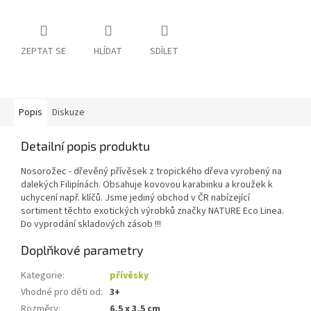
ZEPTAT SE
HLÍDAT
SDÍLET
Popis
Diskuze
Detailní popis produktu
Nosorožec - dřevěný přívěsek z tropického dřeva vyrobený na
dalekých Filipínách. Obsahuje kovovou karabinku a kroužek k
uchycení např. klíčů. Jsme jediný obchod v ČR nabízející
sortiment těchto exotických výrobků značky NATURE Eco Linea.
Do vyprodání skladových zásob !!!
Doplňkové parametry
Kategorie
:
přívěsky
Vhodné pro děti od
:
3+
Rozměry
:
6,5 x 3,5 cm