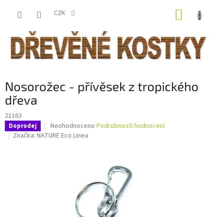
Přejít
NÁKUP
na
CZK
obsah
KOŠÍK
Nosorožec - přívěsek z tropického
dřeva
21163
Průměrné
Neohodnoceno
Podrobnosti hodnocení
Doprodej
hodnocení
Značka:
NATURE Eco Linea
produktu
je
0,0
z
5
hvězdiček.