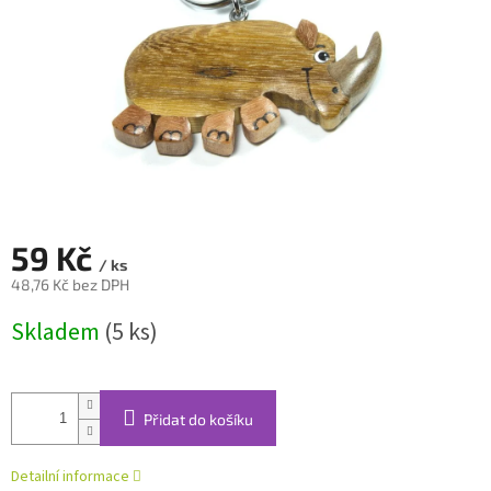
59 Kč
/ ks
48,76 Kč bez DPH
Měrná
Skladem
(5 ks)
cena:
Přidat do košíku
Detailní informace