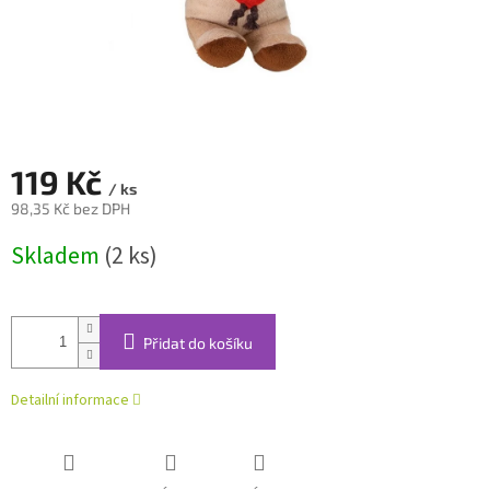
119 Kč
/ ks
98,35 Kč bez DPH
Měrná
Skladem
(2 ks)
cena:
Přidat do košíku
Detailní informace