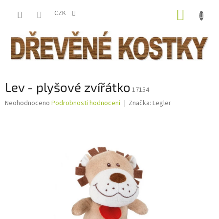
Přejít
NÁKUP
na
CZK
obsah
KOŠÍK
Lev - plyšové zvířátko
17154
Průměrné
Neohodnoceno
Podrobnosti hodnocení
Značka:
Legler
hodnocení
produktu
je
0,0
z
5
hvězdiček.