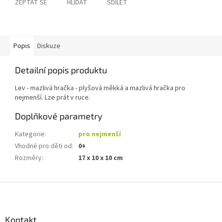
ZEPTAT SE
HLÍDAT
SDÍLET
Popis
Diskuze
Detailní popis produktu
Lev - mazlivá hračka - plyšová měkká a mazlivá hračka pro
nejmenší. Lze prát v ruce.
Doplňkové parametry
Kategorie
:
pro nejmenší
Vhodné pro děti od
:
0+
Rozměry
:
17 x 10 x 10 cm
Z
á
p
a
Kontakt