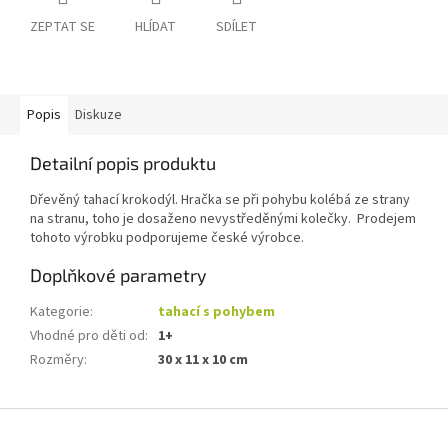
ZEPTAT SE
HLÍDAT
SDÍLET
Popis
Diskuze
Detailní popis produktu
Dřevěný tahací krokodýl. Hračka se při pohybu kolébá ze strany
na stranu, toho je dosaženo nevystředěnými kolečky. Prodejem
tohoto výrobku podporujeme české výrobce.
Doplňkové parametry
Kategorie
:
tahací s pohybem
Vhodné pro děti od
:
1+
Rozměry
:
30 x 11 x 10 cm
Z
á