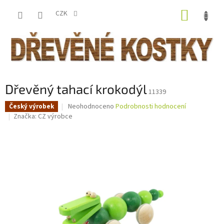
Přejít
NÁKUP
na
CZK
obsah
KOŠÍK
Dřevěný tahací krokodýl
11339
Průměrné
Neohodnoceno
Podrobnosti hodnocení
Český výrobek
hodnocení
Značka:
CZ výrobce
produktu
je
0,0
z
5
hvězdiček.