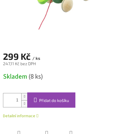
299 Kč
/ ks
247,11 Kč bez DPH
Měrná
Skladem
(8 ks)
cena:
Přidat do košíku
Detailní informace