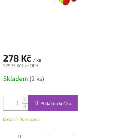
278 Kč
/ ks
229,75 Kč bez DPH
Měrná
Skladem
(2 ks)
cena:
Přidat do košíku
Detailní informace