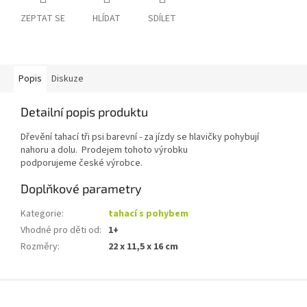
ZEPTAT SE
HLÍDAT
SDÍLET
Popis
Diskuze
Detailní popis produktu
Dřevění tahací tři psi barevní - za jízdy se hlavičky pohybují
nahoru a dolu. Prodejem tohoto výrobku
podporujeme české výrobce.
Doplňkové parametry
Kategorie
:
tahací s pohybem
Vhodné pro děti od
:
1+
Rozměry
:
22 x 11,5 x 16 cm
Z
á