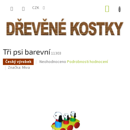
Přejít
NÁKUP
na
CZK
obsah
KOŠÍK
Tři psi barevní
11303
Průměrné
Neohodnoceno
Podrobnosti hodnocení
Český výrobek
hodnocení
Značka:
Miva
produktu
je
0,0
z
5
hvězdiček.