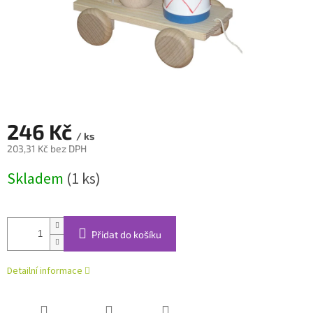
246 Kč
/ ks
203,31 Kč bez DPH
Měrná
Skladem
(1 ks)
cena:
Přidat do košíku
Detailní informace