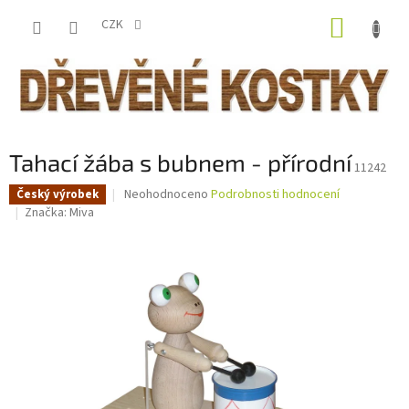
Přejít
NÁKUP
na
CZK
obsah
KOŠÍK
Tahací žába s bubnem - přírodní
11242
Průměrné
Neohodnoceno
Podrobnosti hodnocení
Český výrobek
hodnocení
Značka:
Miva
produktu
je
0,0
z
5
hvězdiček.