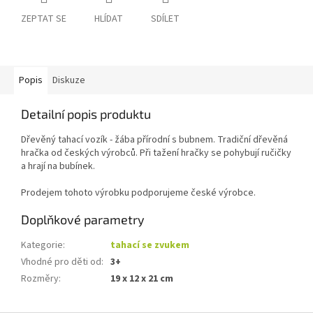
ZEPTAT SE
HLÍDAT
SDÍLET
Popis
Diskuze
Detailní popis produktu
Dřevěný tahací vozík - žába přírodní s bubnem. Tradiční dřevěná
hračka od českých výrobců. Při tažení hračky se pohybují ručičky
a hrají na bubínek.
Prodejem tohoto výrobku podporujeme české výrobce.
Doplňkové parametry
Kategorie
:
tahací se zvukem
Vhodné pro děti od
:
3+
Rozměry
:
19 x 12 x 21 cm