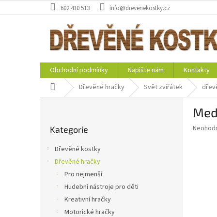
Přejít
602 410 513
info@drevenekostky.cz
na
obsah
Obchodní podmínky
Napište nám
Kontakty
Domů
Dřevěné hračky
Svět zvířátek
dřevě
P
Medv
o
Přeskočit
s
Průměr
Neohod
Kategorie
kategorie
t
hodnoce
r
produkt
Dřevěné kostky
a
je
Dřevěné hračky
0,0
n
z
Pro nejmenší
n
5
í
Hudební nástroje pro děti
hvězdič
p
Kreativní hračky
a
Motorické hračky