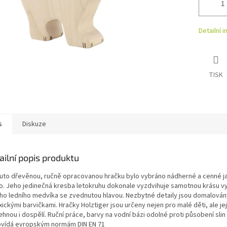
Detailní 
TISK
s
Diskuze
ailní popis produktu
tuto dřevěnou, ručně opracovanou hračku bylo vybráno nádherné a cenné 
o. Jeho jedinečná kresba letokruhu dokonale vyzdvihuje samotnou krásu 
ho ledního medvíka se zvednutou hlavou. Nezbytné detaily jsou domalován
ickými barvičkami. Hračky Holztiger jsou určeny nejen pro malé děti, ale je
hnou i dospělí. Ruční práce, barvy na vodní bázi odolné proti působení slin
vídá evropským normám DIN EN 71