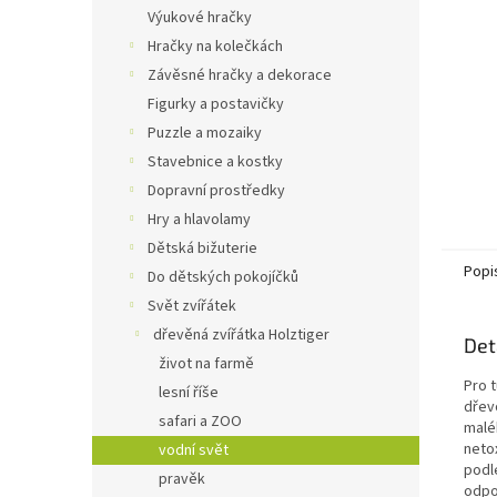
n
Výukové hračky
e
Hračky na kolečkách
l
Závěsné hračky a dekorace
Figurky a postavičky
Puzzle a mozaiky
Stavebnice a kostky
Dopravní prostředky
Hry a hlavolamy
Dětská bižuterie
Popi
Do dětských pokojíčků
Svět zvířátek
dřevěná zvířátka Holztiger
Det
život na farmě
Pro 
lesní říše
dřev
safari a ZOO
malé
netox
vodní svět
podle
pravěk
odpo