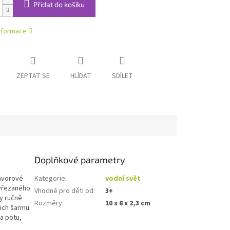
Přidat do košíku
informace
ZEPTAT SE
HLÍDAT
SDÍLET
Doplňkové parametry
javorové
Kategorie
:
vodní svět
vyřezaného
Vhodné pro děti od
:
3+
y ručně
Rozměry
:
10 x 8 x 2,3 cm
jich šarmu
 a potu,