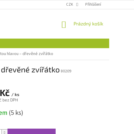
CZK
Přihlášení
NÁKUPNÍ
Prázdný košík
KOŠÍK
tou hlavou – dřevěné zvířátko
 dřevěné zvířátko
80209
 Kč
/ ks
č bez DPH
dem
(5 ks)