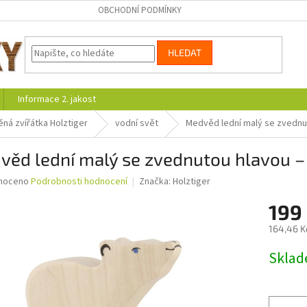
OBCHODNÍ PODMÍNKY
HLEDAT
Informace 2. jakost
ná zvířátka Holztiger
vodní svět
Medvěd lední malý se zvednu
ěd lední malý se zvednutou hlavou –
né
noceno
Podrobnosti hodnocení
Značka:
Holztiger
ní
199
u
164,46 K
Měrná
Skla
cena:
ek.