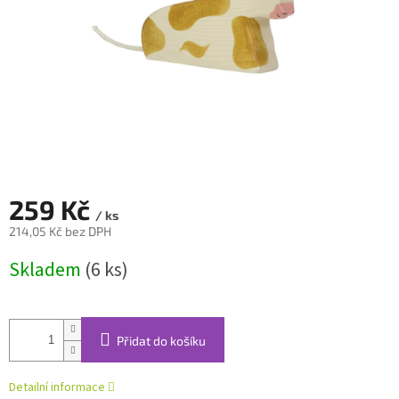
259 Kč
/ ks
214,05 Kč bez DPH
Měrná
Skladem
(6 ks)
cena:
Přidat do košíku
Detailní informace