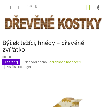
Přejít
NÁKUP
na
CZK
obsah
KOŠÍK
Býček ležící, hnědý – dřevěné
zvířátko
80008
Průměrné
Neohodnoceno
Podrobnosti hodnocení
Doprodej
hodnocení
Značka:
Holztiger
produktu
je
0,0
z
5
hvězdiček.