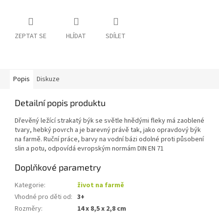
ZEPTAT SE
HLÍDAT
SDÍLET
Popis
Diskuze
Detailní popis produktu
Dřevěný ležící strakatý býk se světle hnědými fleky má zaoblené
tvary, hebký povrch a je barevný právě tak, jako opravdový býk
na farmě. Ruční práce, barvy na vodní bázi odolné proti působení
slin a potu, odpovídá evropským normám DIN EN 71
Doplňkové parametry
Kategorie
:
život na farmě
Vhodné pro děti od
:
3+
Rozměry
:
14 x 8,5 x 2,8 cm