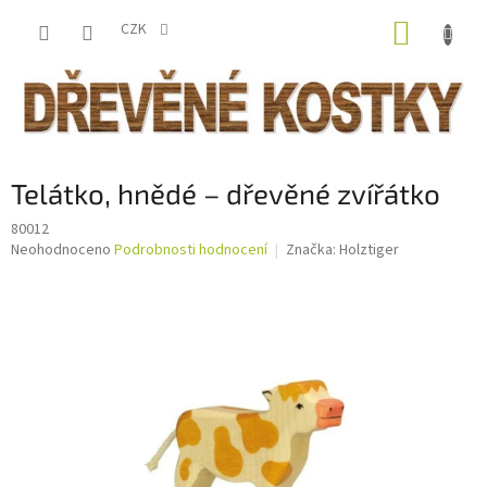
Přejít
NÁKUP
na
CZK
obsah
KOŠÍK
Telátko, hnědé – dřevěné zvířátko
80012
Průměrné
Neohodnoceno
Podrobnosti hodnocení
Značka:
Holztiger
hodnocení
produktu
je
0,0
z
5
hvězdiček.