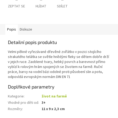
ZEPTAT SE
HLÍDAT
SDÍLET
Popis
Diskuze
Detailní popis produktu
Velmi pěkné vyřezávané dřevěné zvířátko v pozici stojícího
strakatého telátka se světle hnědými fleky se dětem dobře drží
v jejich ruce. Zaoblené tvary, hebký povrch a barevnost přímo
vybízí k rolovým hrám spojených se životem na farmě. Ruční
práce, barvy na vodní bázi odolné proti působení slin a potu,
odpovídá evropským normám DIN EN 71
Doplňkové parametry
Kategorie
:
život na farmě
Vhodné pro děti od
:
3+
Rozměry
:
11 x 9 x 2,3 cm