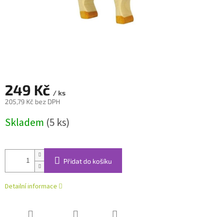
249 Kč
/ ks
205,79 Kč bez DPH
Měrná
Skladem
(5 ks)
cena:
Přidat do košíku
Detailní informace