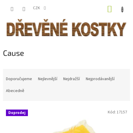
Přejít
NÁKUP
na
CZK
obsah
KOŠÍK
Cause
Ř
a
Doporučujeme
Nejlevnější
Nejdražší
Nejprodávanější
z
e
Abecedně
n
í
V
p
Kód:
17157
Doprodej
ý
r
p
o
i
d