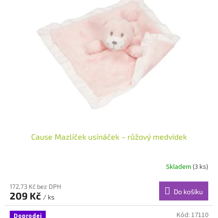
Cause Mazlíček usínáček – růžový medvídek
Skladem
(3 ks)
172,73 Kč bez DPH
Do košíku
209 Kč
/ ks
Kód:
17110
Doprodej