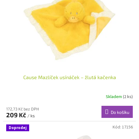
s
u
p
k
r
t
o
ů
d
u
k
t
ů
Cause Mazlíček usínáček – žlutá kačenka
Skladem
(2 ks)
172,73 Kč bez DPH
Do košíku
209 Kč
/ ks
Kód:
17156
Doprodej