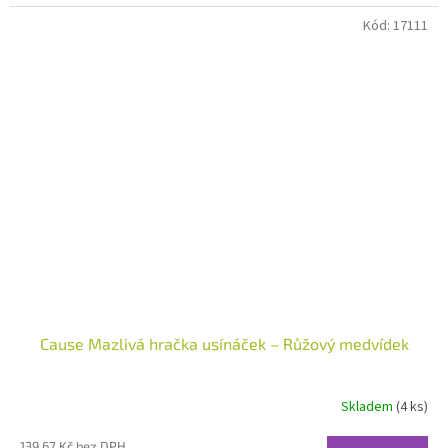
Kód:
17111
Cause Mazlivá hračka usínáček – Růžový medvídek
Skladem
(4 ks)
139,67 Kč bez DPH