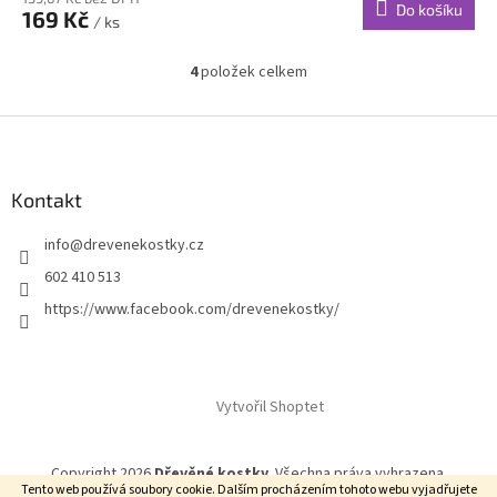
Do košíku
169 Kč
/ ks
4
položek celkem
O
v
l
Z
á
á
d
p
a
a
Kontakt
c
t
í
info
@
drevenekostky.cz
í
p
r
602 410 513
v
https://www.facebook.com/drevenekostky/
k
y
v
ý
p
Vytvořil Shoptet
i
s
u
Copyright 2026
Dřevěné kostky
. Všechna práva vyhrazena.
Tento web používá soubory cookie. Dalším procházením tohoto webu vyjadřujete