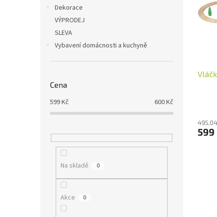
i
r
n
Dekorace
s
o
e
VÝPRODEJ
p
d
l
r
u
SLEVA
o
k
Vybavení domácnosti a kuchyně
d
t
u
ů
Vláč
k
Cena
t
ů
599
Kč
600
Kč
495,04
599
Na skladě
0
Akce
0