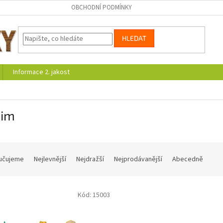
OBCHODNÍ PODMÍNKY
HLEDAT
Informace 2. jakost
im
učujeme
Nejlevnější
Nejdražší
Nejprodávanější
Abecedně
Kód:
15003