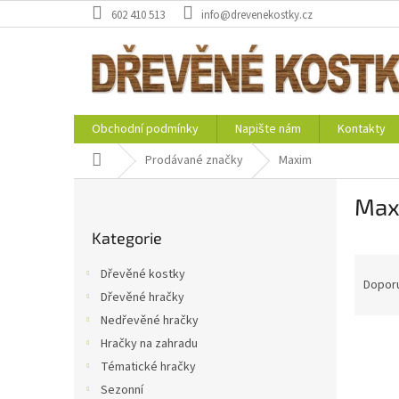
Přejít
602 410 513
info@drevenekostky.cz
na
obsah
Obchodní podmínky
Napište nám
Kontakty
Domů
Prodávané značky
Maxim
P
Max
o
Přeskočit
s
Kategorie
kategorie
t
Ř
r
Dřevěné kostky
a
a
Dopor
Dřevěné hračky
z
n
Nedřevěné hračky
e
n
V
n
í
Hračky na zahradu
ý
í
p
Tématické hračky
p
p
a
Sezonní