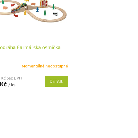
kodráha Farmářská osmička
Momentálně nedostupné
 Kč bez DPH
DETAIL
 Kč
/ ks
O
v
l
á
d
a
c