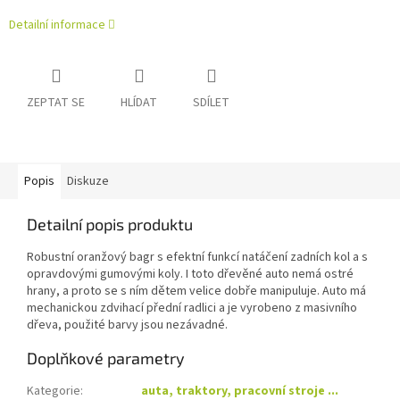
Detailní informace
ZEPTAT SE
HLÍDAT
SDÍLET
Popis
Diskuze
Detailní popis produktu
Robustní oranžový bagr s efektní funkcí natáčení zadních kol a s
opravdovými gumovými koly. I toto dřevěné auto nemá ostré
hrany, a proto se s ním dětem velice dobře manipuluje. Auto má
mechanickou zdvihací přední radlici a je vyrobeno z masivního
dřeva, použité barvy jsou nezávadné.
Doplňkové parametry
Kategorie
:
auta, traktory, pracovní stroje ...