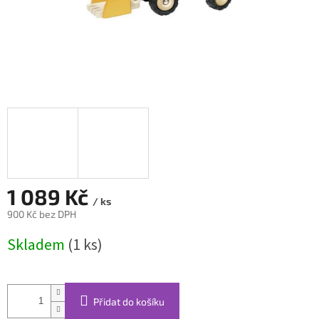
1 089 Kč
/ ks
900 Kč bez DPH
Měrná
Skladem
(1 ks)
cena:
Přidat do košíku