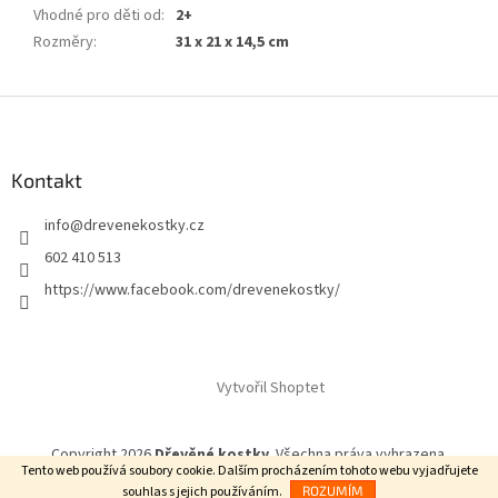
Vhodné pro děti od
:
2+
Rozměry
:
31 x 21 x 14,5 cm
Z
á
p
a
Kontakt
t
info
@
drevenekostky.cz
í
602 410 513
https://www.facebook.com/drevenekostky/
Vytvořil Shoptet
Copyright 2026
Dřevěné kostky
. Všechna práva vyhrazena.
Tento web používá soubory cookie. Dalším procházením tohoto webu vyjadřujete
souhlas s jejich používáním.
ROZUMÍM