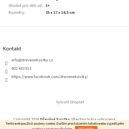
Vhodné pro děti od
:
3+
Rozměry
:
25 x 17 x 14,5 cm
Z
á
p
a
Kontakt
t
info
@
drevenekostky.cz
í
602 410 513
https://www.facebook.com/drevenekostky/
Vytvořil Shoptet
Copyright 2026
Dřevěné kostky
. Všechna práva vyhrazena.
Tento web používá soubory cookie. Dalším procházením tohoto webu vyjadřujete
ROZUMÍM