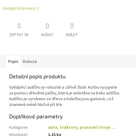
Detailní informace
ZEPTAT SE
HLÍDAT
SDÍLET
Popis
Diskuze
Detailní popis produktu
Vyklápěcí autíčko je robustní a zářivě žluté. Korbu vysypete
za pomoci dřevěné páčky, která je umístěna na boku autíčka.
Autíčko je vyrobeno ze dřeva a kolečka jsou gumová, což
znamená méně hlučná při hře.
Doplňkové parametry
Kategorie
:
auta, traktory, pracovní stroje ...
Hmotnost
:
1.15 kg