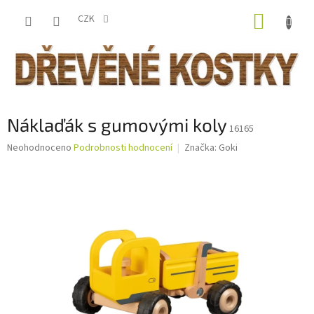
Přejít
NÁKUP
na
CZK
obsah
KOŠÍK
Náklaďák s gumovými koly
16165
Průměrné
Neohodnoceno
Podrobnosti hodnocení
Značka:
Goki
hodnocení
produktu
je
0,0
z
5
hvězdiček.