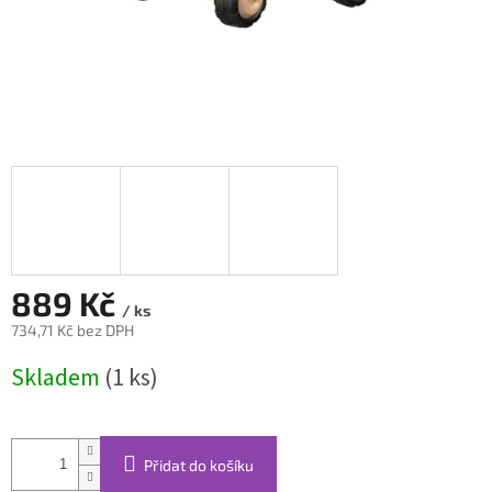
889 Kč
/ ks
734,71 Kč bez DPH
Měrná
Skladem
(1 ks)
cena:
Přidat do košíku