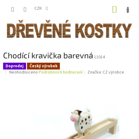
Přejít
NÁKUP
na
CZK
obsah
KOŠÍK
Chodící kravička barevná
11014
Doprodej
Český výrobek
Průměrné
Neohodnoceno
Podrobnosti hodnocení
Značka:
CZ výrobce
hodnocení
produktu
je
0,0
z
5
hvězdiček.