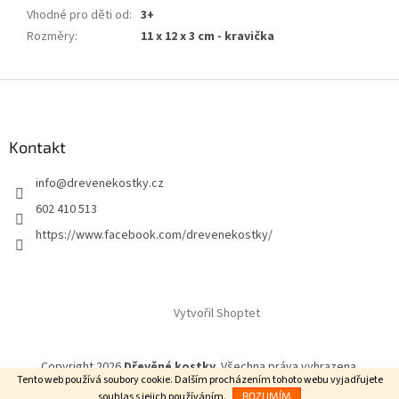
Vhodné pro děti od
:
3+
Rozměry
:
11 x 12 x 3 cm - kravička
Z
á
p
a
Kontakt
t
info
@
drevenekostky.cz
í
602 410 513
https://www.facebook.com/drevenekostky/
Vytvořil Shoptet
Copyright 2026
Dřevěné kostky
. Všechna práva vyhrazena.
Tento web používá soubory cookie. Dalším procházením tohoto webu vyjadřujete
souhlas s jejich používáním.
ROZUMÍM