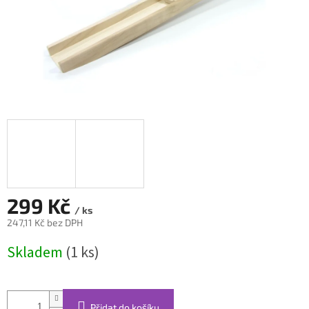
299 Kč
/ ks
247,11 Kč bez DPH
Měrná
Skladem
(1 ks)
cena:
Přidat do košíku