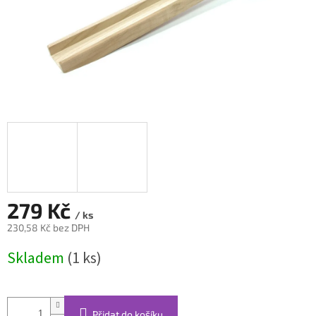
279 Kč
/ ks
230,58 Kč bez DPH
Měrná
Skladem
(1 ks)
cena:
Přidat do košíku