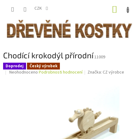
Přejít
NÁKUP
na
CZK
obsah
KOŠÍK
Chodící krokodýl přírodní
11009
Doprodej
Český výrobek
Průměrné
Neohodnoceno
Podrobnosti hodnocení
Značka:
CZ výrobce
hodnocení
produktu
je
0,0
z
5
hvězdiček.