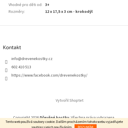
Vhodné pro děti od
:
3+
Rozměry
:
12 x 17,5 x 3 cm - krokodýl
Z
á
p
a
Kontakt
t
info
@
drevenekostky.cz
í
602 410 513
https://www.facebook.com/drevenekostky/
Vytvořil Shoptet
Copyright 2026
Dřevěné kostky
. Všechna práva vyhrazena.
Tento web používá soubory cookie. Dalším procházením tohoto webu vyjadřujete
souhlas s jejich používáním.
ROZUMÍM