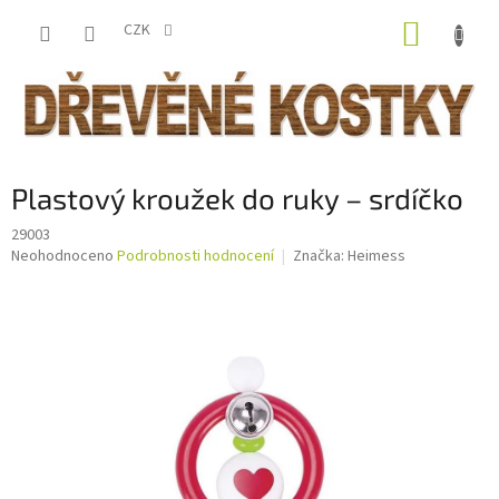
Přejít
NÁKUP
na
CZK
obsah
KOŠÍK
Plastový kroužek do ruky – srdíčko
29003
Průměrné
Neohodnoceno
Podrobnosti hodnocení
Značka:
Heimess
hodnocení
produktu
je
0,0
z
5
hvězdiček.