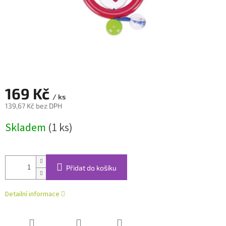
169 Kč
/ ks
139,67 Kč bez DPH
Měrná
Skladem
(1 ks)
cena:
Přidat do košíku
Detailní informace