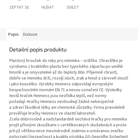
ZEPTAT SE
HLÍDAT
SDÍLET
Popis
Diskuze
Detailní popis produktu
Plastový kroužek do ruky pro miminka – srdíčko. Chrastítko je
vyrobeno z kvalitního plastu bez typického zápachu po umělé
hmotě a je omyvatelné až do teploty 60o. Příjemně chrastí,
dobře se miminku drží, rozvíjí sluch, zrak a hmat a zároveň slouží
i jako kousátko. Výrobky Heimess odpovídají evropským
bezpečnostním normám EN 71 a nesou označení CE. Výsledky
testů hraček Heimess jsou nezřídka lepší, než normy
požadují. Hračky Heimess neobsahují žádné nebezpečné
a zdraví škodlivé látky ani chemické zůstatky. Firma pravidelně
prověřuje hračky Heimess ve vlastní laboratoři.
Zcela dobrovolně a nadstandardně nechává hračky pro miminka
projít přísnými zkouškami v certifikovaných zkušebnách a proto
jich již většina nese mezinárodně známou a uznávanou značku
potvrzující bezpečnost a kvalitu výrobku GS-Geprüfte Sicherheit