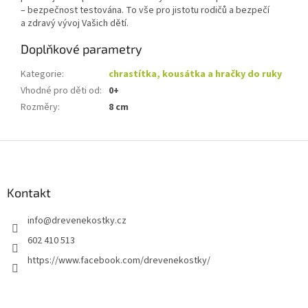
– bezpečnost testována. To vše pro jistotu rodičů a bezpečí
a zdravý vývoj Vašich dětí.
Doplňkové parametry
Kategorie
:
chrastítka, kousátka a hračky do ruky
Vhodné pro děti od
:
0+
Rozměry
:
8 cm
Z
á
p
a
Kontakt
t
info
@
drevenekostky.cz
í
602 410 513
https://www.facebook.com/drevenekostky/