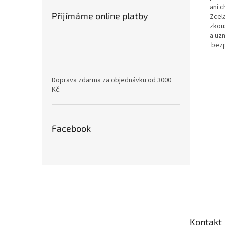
ani 
Přijímáme online platby
Zcel
zkou
a uz
bezp
Doprava zdarma za objednávku od 3000
Kč.
Facebook
Z
á
p
a
t
Kontakt