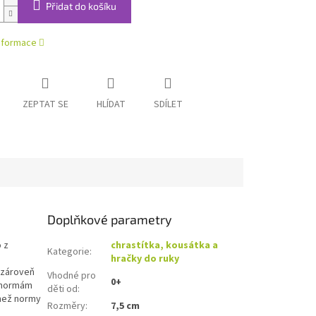
Přidat do košíku
informace
ZEPTAT SE
HLÍDAT
SDÍLET
Doplňkové parametry
 z
chrastítka, kousátka a
Kategorie
:
hračky do ruky
a zároveň
Vhodné pro
0+
m normám
děti od
:
 než normy
Rozměry
:
7,5 cm