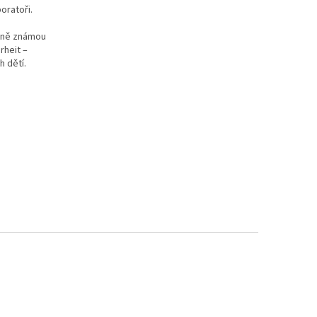
oratoři.
odně známou
rheit –
h dětí.