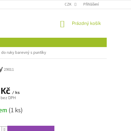
CZK
Přihlášení
NÁKUPNÍ
Prázdný košík
KOŠÍK
 do ruky barevný s puntíky
y
29011
 Kč
/ ks
č bez DPH
dem
(1 ks)