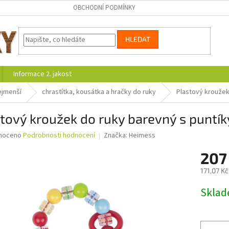
OBCHODNÍ PODMÍNKY
HLEDAT
Informace 2. jakost
ejmenší
chrastítka, kousátka a hračky do ruky
Plastový kroužek
tový kroužek do ruky barevný s puntík
né
noceno
Podrobnosti hodnocení
Značka:
Heimess
ní
207
u
171,07 K
Měrná
Skla
cena:
ek.