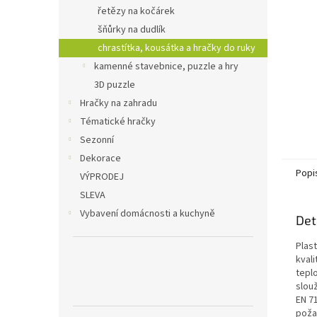
n
řetězy na kočárek
e
šňůrky na dudlík
l
chrastítka, kousátka a hračky do ruky
kamenné stavebnice, puzzle a hry
3D puzzle
Hračky na zahradu
Tématické hračky
Sezonní
Dekorace
Popi
VÝPRODEJ
SLEVA
Vybavení domácnosti a kuchyně
Det
Plas
kval
teplo
slou
EN 7
poža