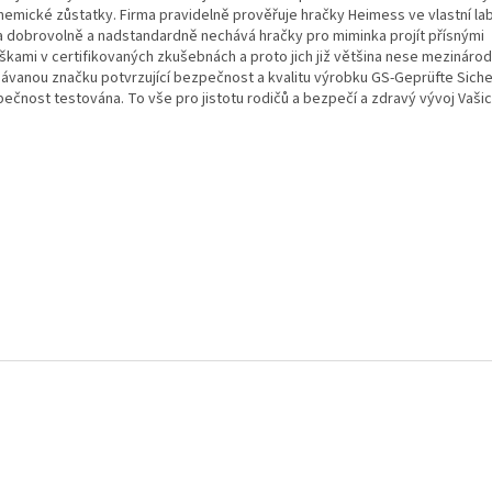
chemické zůstatky. Firma pravidelně prověřuje hračky Heimess ve vlastní lab
a dobrovolně a nadstandardně nechává hračky pro miminka projít přísnými
škami v certifikovaných zkušebnách a proto jich již většina nese mezinár
návanou značku potvrzující bezpečnost a kvalitu výrobku GS-Geprüfte Siche
ečnost testována. To vše pro jistotu rodičů a bezpečí a zdravý vývoj Vašic