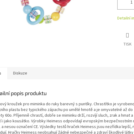
Detailní 
TISK
s
Diskuze
ailní popis produktu
tový kroužek pro miminka do ruky barevný s puntíky. Chrastítko je vyrobeno
itního plastu bez typického zápachu po umělé hmotě a je omyvatelné až do
ty 60o. Příjemně chrastí, dobře se miminku drží, rozvíjí sluch, zrak a hmat 
ží i jako kousátko. Výrobky Heimess odpovídají evropským bezpečnostní
1 a nesou označení CE. Výsledky testů hraček Heimess jsou nezřídka lepší,
dují. Hračky Heimess neobsahují žádné nebezpečné a zdraví škodlivé látky