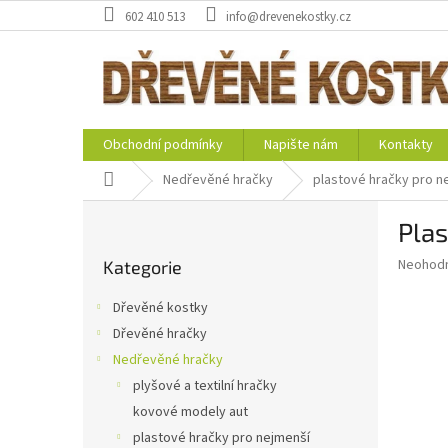
Přejít
602 410 513
info@drevenekostky.cz
na
obsah
Obchodní podmínky
Napište nám
Kontakty
Domů
Nedřevěné hračky
plastové hračky pro n
P
Plas
o
Přeskočit
s
Průměr
Neohod
Kategorie
kategorie
t
hodnoce
r
produkt
Dřevěné kostky
a
je
Dřevěné hračky
0,0
n
z
Nedřevěné hračky
n
5
í
plyšové a textilní hračky
hvězdič
p
kovové modely aut
a
plastové hračky pro nejmenší