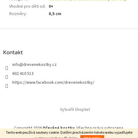
Vhodné pro děti od
:
0+
Rozměry
:
8,5 cm
Z
á
p
a
Kontakt
t
info
@
drevenekostky.cz
í
602 410 513
https://www.facebook.com/drevenekostky/
Vytvořil Shoptet
Copyright 2026
Dřevěné kostky
. Všechna práva vyhrazena.
Tento web používá soubory cookie. Dalším procházením tohoto webu vyjadřujete