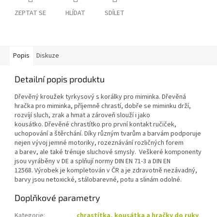
ZEPTAT SE
HLÍDAT
SDÍLET
Popis
Diskuze
Detailní popis produktu
Dřevěný kroužek tyrkysový s korálky pro miminka. Dřevěná
hračka pro miminka, příjemně chrastí, dobře se miminku drží,
rozvíjí sluch, zrak a hmat a zároveň slouží i jako
kousátko. Dřevěné chrastítko pro první kontakt ručiček,
uchopování a štěrchání. Díky různým tvarům a barvám podporuje
nejen vývoj jemné motoriky, rozeznávání rozličných forem
a barev, ale také trénuje sluchové smysly. Veškeré komponenty
jsou vyráběny v DE a splňují normy DIN EN 71-3 a DIN EN
12568. Výrobek je kompletován v ČR a je zdravotně nezávadný,
barvy jsou netoxické, stálobarevné, potu a slinám odolné.
Doplňkové parametry
Kategorie
:
chrastítka, kousátka a hračky do ruky