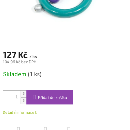
127 Kč
/ ks
104,96 Kč bez DPH
Měrná
Skladem
(1 ks)
cena:
Přidat do košíku
Detailní informace