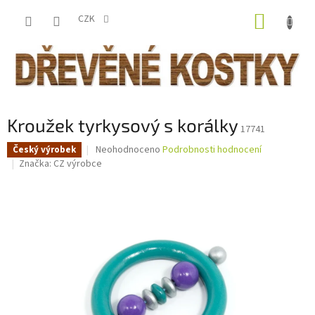
Přejít
NÁKUP
na
CZK
obsah
KOŠÍK
Kroužek tyrkysový s korálky
17741
Průměrné
Neohodnoceno
Podrobnosti hodnocení
Český výrobek
hodnocení
Značka:
CZ výrobce
produktu
je
0,0
z
5
hvězdiček.