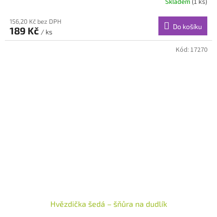
Skladem
(1 ks)
156,20 Kč bez DPH
Do košíku
189 Kč
/ ks
Kód:
17270
Hvězdička šedá – šňůra na dudlík