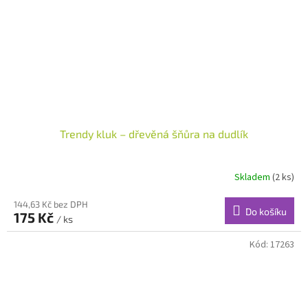
Trendy kluk – dřevěná šňůra na dudlík
Skladem
(2 ks)
144,63 Kč bez DPH
Do košíku
175 Kč
/ ks
Kód:
17263