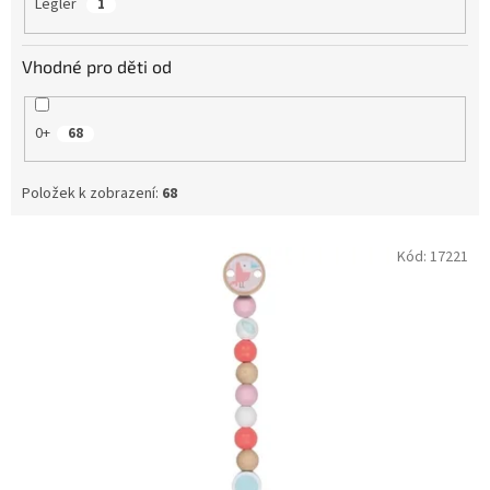
Legler
1
Vhodné pro děti od
0+
68
Položek k zobrazení:
68
V
Kód:
17221
ý
p
i
s
p
r
o
d
u
k