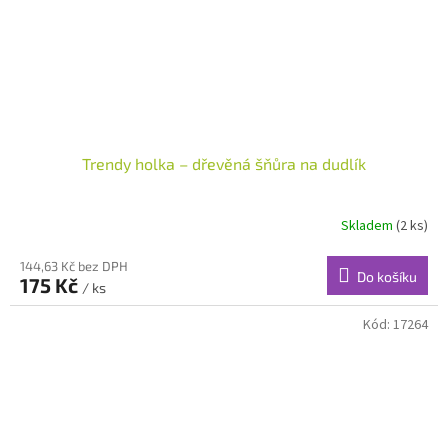
Trendy holka – dřevěná šňůra na dudlík
Skladem
(2 ks)
144,63 Kč bez DPH
Do košíku
175 Kč
/ ks
Kód:
17264