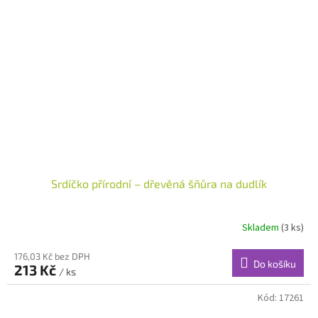
Srdíčko přírodní – dřevěná šňůra na dudlík
Skladem
(3 ks)
176,03 Kč bez DPH
Do košíku
213 Kč
/ ks
Kód:
17261