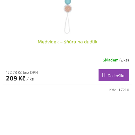
Medvídek – šňůra na dudlík
Skladem
(2 ks)
172,73 Kč bez DPH
Do košíku
209 Kč
/ ks
Kód:
17210