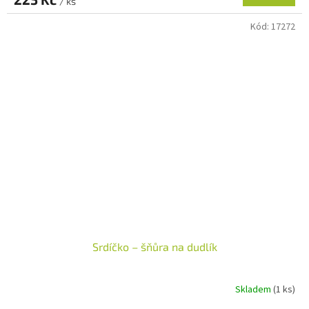
/ ks
Kód:
17272
Srdíčko – šňůra na dudlík
Skladem
(1 ks)