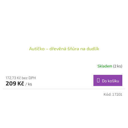
Autíčko – dřevěná šňůra na dudlík
Skladem
(2 ks)
172,73 Kč bez DPH
Do košíku
209 Kč
/ ks
Kód:
17201