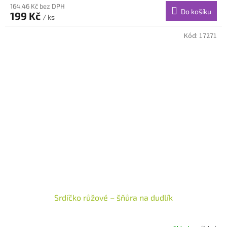
164,46 Kč bez DPH
Do košíku
199 Kč
/ ks
Kód:
17271
Srdíčko růžové – šňůra na dudlík