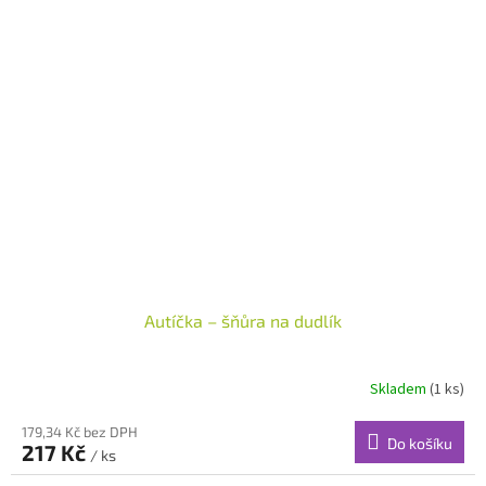
Autíčka – šňůra na dudlík
Skladem
(1 ks)
179,34 Kč bez DPH
Do košíku
217 Kč
/ ks