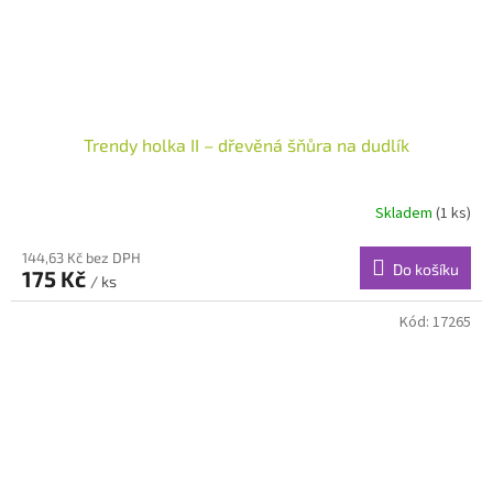
Trendy holka II – dřevěná šňůra na dudlík
Skladem
(1 ks)
144,63 Kč bez DPH
Do košíku
175 Kč
/ ks
Kód:
17265