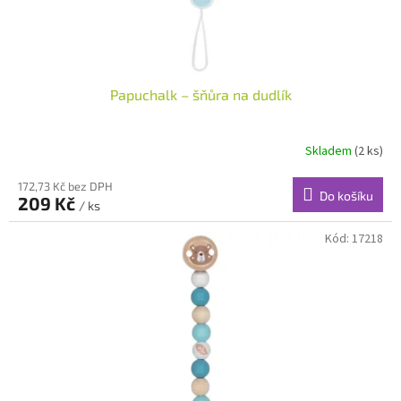
t
ů
Papuchalk – šňůra na dudlík
Skladem
(2 ks)
172,73 Kč bez DPH
Do košíku
209 Kč
/ ks
Kód:
17218