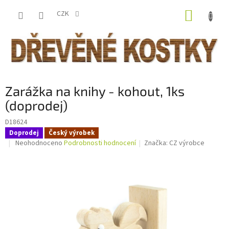
Přejít
NÁKUP
na
CZK
obsah
KOŠÍK
Zarážka na knihy - kohout, 1ks
(doprodej)
D18624
Doprodej
Český výrobek
Průměrné
Neohodnoceno
Podrobnosti hodnocení
Značka:
CZ výrobce
hodnocení
produktu
je
0,0
z
5
hvězdiček.