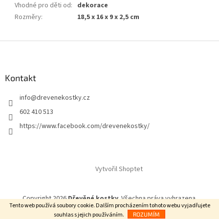
Vhodné pro děti od
:
dekorace
Rozměry
:
18,5 x 16 x 9 x 2,5 cm
Z
á
p
a
Kontakt
t
info
@
drevenekostky.cz
í
602 410 513
https://www.facebook.com/drevenekostky/
Vytvořil Shoptet
Copyright 2026
Dřevěné kostky
. Všechna práva vyhrazena.
Tento web používá soubory cookie. Dalším procházením tohoto webu vyjadřujete
souhlas s jejich používáním.
ROZUMÍM