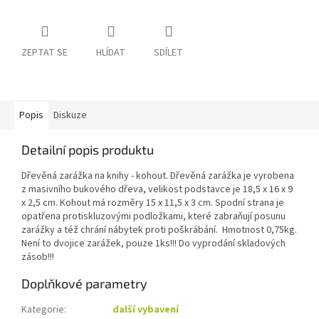
ZEPTAT SE
HLÍDAT
SDÍLET
Popis
Diskuze
Detailní popis produktu
Dřevěná zarážka na knihy - kohout. Dřevěná zarážka je vyrobena
z masivního bukového dřeva, velikost podstavce je 18,5 x 16 x 9
x 2,5 cm. Kohout má rozměry 15 x 11,5 x 3 cm. Spodní strana je
opatřena protiskluzovými podložkami, které zabraňují posunu
zarážky a též chrání nábytek proti poškrábání. Hmotnost 0,75kg.
Není to dvojice zarážek, pouze 1ks!!! Do vyprodání skladových
zásob!!!
Doplňkové parametry
Kategorie
:
další vybavení