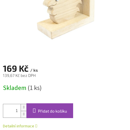
169 Kč
/ ks
139,67 Kč bez DPH
Měrná
Skladem
(1 ks)
cena:
Přidat do košíku
Detailní informace