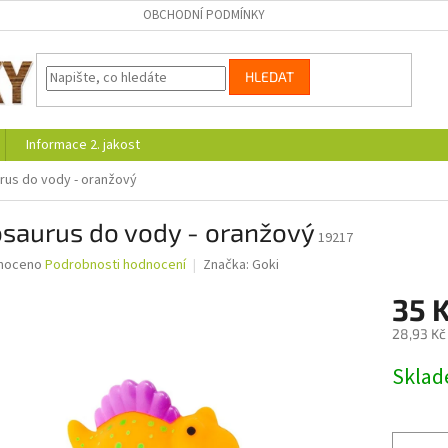
OBCHODNÍ PODMÍNKY
HLEDAT
Informace 2. jakost
rus do vody - oranžový
osaurus do vody - oranžový
19217
né
noceno
Podrobnosti hodnocení
Značka:
Goki
ní
35 
u
28,93 Kč
Měrná
Skla
cena:
ek.