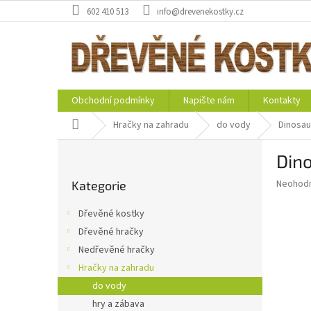
Přejít
602 410 513
info@drevenekostky.cz
na
obsah
Obchodní podmínky
Napište nám
Kontakty
Domů
Hračky na zahradu
do vody
Dinosau
P
Din
o
Přeskočit
s
Průměr
Neohod
Kategorie
kategorie
t
hodnoce
r
produkt
Dřevěné kostky
a
je
Dřevěné hračky
0,0
n
z
Nedřevěné hračky
n
5
í
Hračky na zahradu
hvězdič
p
do vody
a
hry a zábava