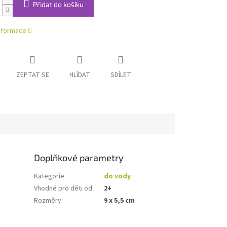
Přidat do košíku
informace
ZEPTAT SE
HLÍDAT
SDÍLET
Doplňkové parametry
Kategorie
:
do vody
Vhodné pro děti od
:
2+
Rozměry
:
9 x 5,5 cm