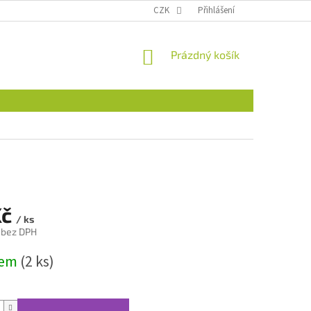
CZK
Přihlášení
NÁKUPNÍ
Prázdný košík
KOŠÍK
Kč
/ ks
 bez DPH
dem
(2 ks)