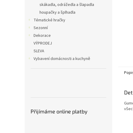
n
skákadla, odrážedla a šlapadla
e
houpačky a šplhadla
l
Tématické hračky
Sezonní
Dekorace
VÝPRODEJ
SLEVA
Vybavení domácnosti a kuchyně
Popi
Det
Gumo
všech
Přijímáme online platby