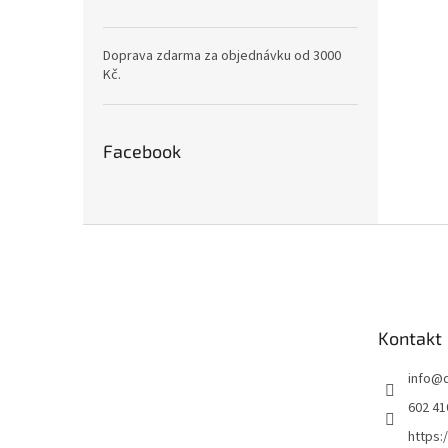
Doprava zdarma za objednávku od 3000
Kč.
Facebook
Z
á
p
a
t
Kontakt
í
info
@
602 41
https: