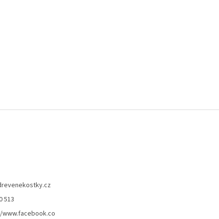
drevenekostky.cz
0 513
//www.facebook.co