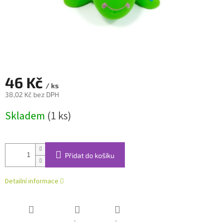
46 Kč
/ ks
38,02 Kč bez DPH
Měrná
Skladem
(1 ks)
cena:
Přidat do košíku
Detailní informace