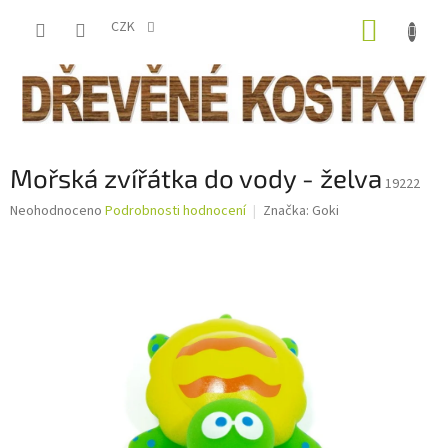
Přejít
NÁKUP
na
CZK
obsah
KOŠÍK
Mořská zvířátka do vody - želva
19222
Průměrné
Neohodnoceno
Podrobnosti hodnocení
Značka:
Goki
hodnocení
produktu
je
0,0
z
5
hvězdiček.