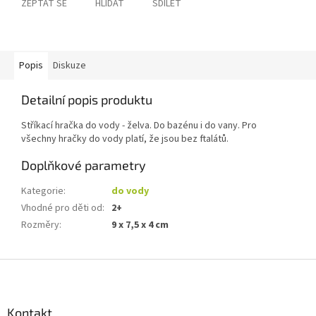
ZEPTAT SE
HLÍDAT
SDÍLET
Popis
Diskuze
Detailní popis produktu
Stříkací hračka do vody - želva. Do bazénu i do vany. Pro
všechny hračky do vody platí, že jsou bez ftalátů.
Doplňkové parametry
Kategorie
:
do vody
Vhodné pro děti od
:
2+
Rozměry
:
9 x 7,5 x 4 cm
Z
á
p
a
Kontakt