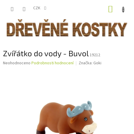
Přejít
NÁKUP
na
CZK
obsah
KOŠÍK
Zvířátko do vody - Buvol
19212
Průměrné
Neohodnoceno
Podrobnosti hodnocení
Značka:
Goki
hodnocení
produktu
je
0,0
z
5
hvězdiček.