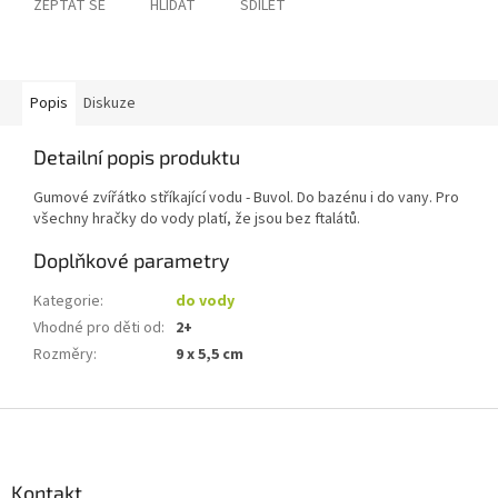
ZEPTAT SE
HLÍDAT
SDÍLET
Popis
Diskuze
Detailní popis produktu
Gumové zvířátko stříkající vodu - Buvol. Do bazénu i do vany. Pro
všechny hračky do vody platí, že jsou bez ftalátů.
Doplňkové parametry
Kategorie
:
do vody
Vhodné pro děti od
:
2+
Rozměry
:
9 x 5,5 cm
Z
á
p
a
Kontakt