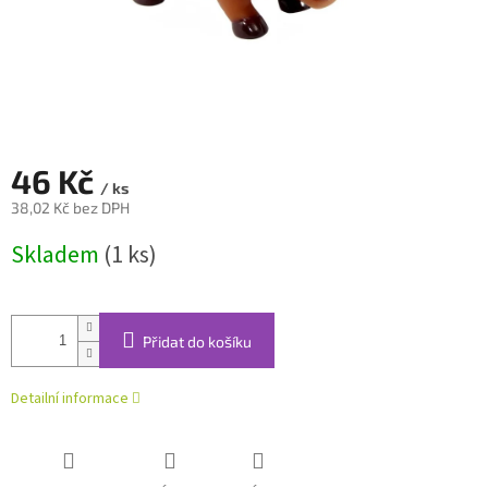
46 Kč
/ ks
38,02 Kč bez DPH
Měrná
Skladem
(1 ks)
cena:
Přidat do košíku
Detailní informace