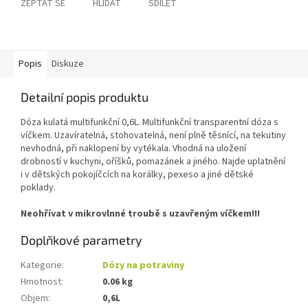
ZEPTAT SE
HLÍDAT
SDÍLET
Popis
Diskuze
Detailní popis produktu
Dóza kulatá multifunkční 0,6L. Multifunkční transparentní dóza s
víčkem. Uzavíratelná, stohovatelná, není plně těsnící, na tekutiny
nevhodná, při naklopení by vytékala. Vhodná na uložení
drobností v kuchyni, oříšků, pomazánek a jiného. Najde uplatnění
i v dětských pokojíčcích na korálky, pexeso a jiné dětské
poklady.
Neohřívat v mikrovlnné troubě s uzavřeným víčkem!!!
Doplňkové parametry
Kategorie
:
Dózy na potraviny
Hmotnost
:
0.06 kg
Objem
:
0,6L