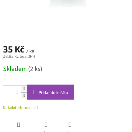
35 Kč
/ ks
28,93 Kč bez DPH
Měrná
Skladem
(2 ks)
cena:
Přidat do košíku
Detailní informace