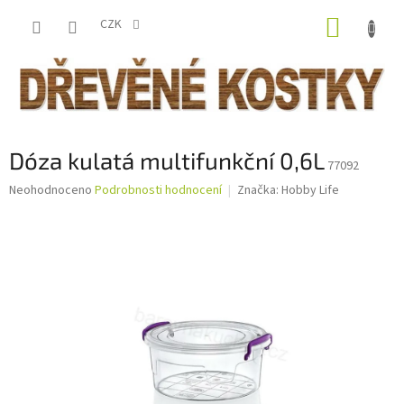
Přejít
NÁKUP
na
CZK
obsah
KOŠÍK
Dóza kulatá multifunkční 0,6L
77092
Průměrné
Neohodnoceno
Podrobnosti hodnocení
Značka:
Hobby Life
hodnocení
produktu
je
0,0
z
5
hvězdiček.