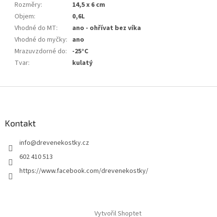
Rozměry
:
14,5 x 6 cm
Objem
:
0,6L
Vhodné do MT
:
ano - ohřívat bez víka
Vhodné do myčky
:
ano
Mrazuvzdorné do
:
-25°C
Tvar
:
kulatý
Z
á
p
a
Kontakt
t
info
@
drevenekostky.cz
í
602 410 513
https://www.facebook.com/drevenekostky/
Vytvořil Shoptet