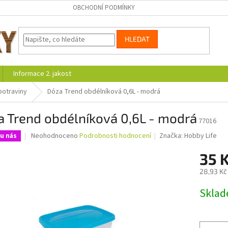
OBCHODNÍ PODMÍNKY
HLEDAT
Informace 2. jakost
potraviny
Dóza Trend obdélníková 0,6L - modrá
 Trend obdélníková 0,6L - modrá
77016
Průměrné
Neohodnoceno
Podrobnosti hodnocení
Značka:
Hobby Life
u nás
hodnocení
produktu
35 
je
28,93 Kč
0,0
z
Měrná
Skla
5
cena:
hvězdiček.