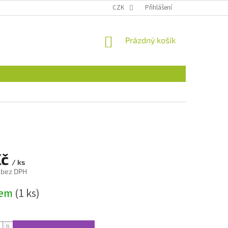
CZK
Přihlášení
NÁKUPNÍ
Prázdný košík
KOŠÍK
Kč
/ ks
 bez DPH
dem
(1 ks)