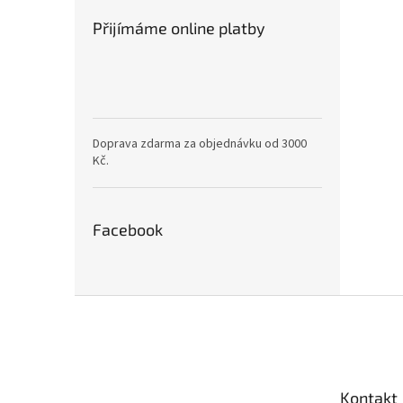
Přijímáme online platby
Doprava zdarma za objednávku od 3000
Kč.
Facebook
Z
á
p
a
t
Kontakt