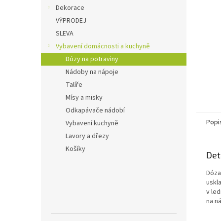
n
Dekorace
e
VÝPRODEJ
l
SLEVA
Vybavení domácnosti a kuchyně
Dózy na potraviny
Nádoby na nápoje
Talíře
Mísy a misky
Odkapávače nádobí
Popi
Vybavení kuchyně
Lavory a dřezy
Košíky
Det
Dóza
uskl
v led
na n