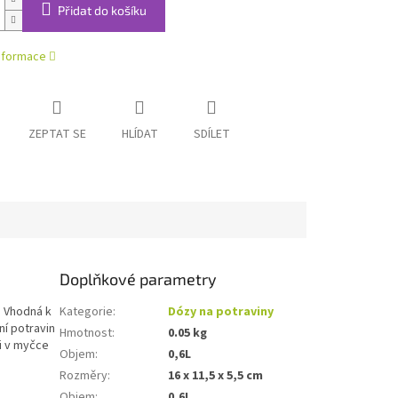
Přidat do košíku
informace
ZEPTAT SE
HLÍDAT
SDÍLET
Doplňkové parametry
. Vhodná k
Kategorie
:
Dózy na potraviny
ní potravin
Hmotnost
:
0.05 kg
 i v myčce
Objem
:
0,6L
Rozměry
:
16 x 11,5 x 5,5 cm
Objem
:
0,6L