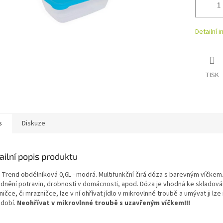
Detailní 
TISK
s
Diskuze
ailní popis produktu
 Trend obdélníková 0,6L - modrá. Multifunkční čirá dóza s barevným víčkem
adnění potravin, drobností v domácnosti, apod. Dóza je vhodná ke skladová
ničce, či mrazničce, lze v ní ohřívat jídlo v mikrovlnné troubě a umývat ji lze
ádobí.
Neohřívat v mikrovlnné troubě s uzavřeným víčkem!!!