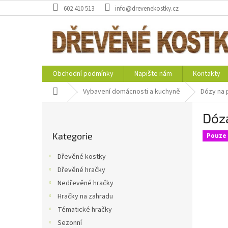
Přejít
602 410 513
info@drevenekostky.cz
na
obsah
Obchodní podmínky
Napište nám
Kontakty
Domů
Vybavení domácnosti a kuchyně
Dózy na 
P
Dóza
o
Přeskočit
s
Kategorie
kategorie
Pouze 
t
r
Dřevěné kostky
a
Dřevěné hračky
n
Nedřevěné hračky
n
í
Hračky na zahradu
p
Tématické hračky
a
Sezonní