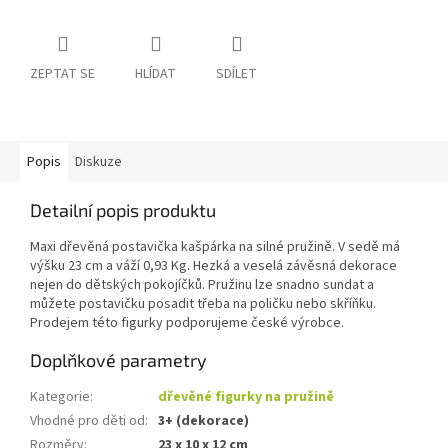
ZEPTAT SE
HLÍDAT
SDÍLET
Popis
Diskuze
Detailní popis produktu
Maxi dřevěná postavička kašpárka na silné pružině. V sedě má
výšku 23 cm a váží 0,93 Kg. Hezká a veselá závěsná dekorace
nejen do dětských pokojíčků. Pružinu lze snadno sundat a
můžete postavičku posadit třeba na poličku nebo skříňku.
Prodejem této figurky podporujeme české výrobce.
Doplňkové parametry
Kategorie
:
dřevěné figurky na pružině
Vhodné pro děti od
:
3+ (dekorace)
Rozměry
:
23 x 10 x 12 cm