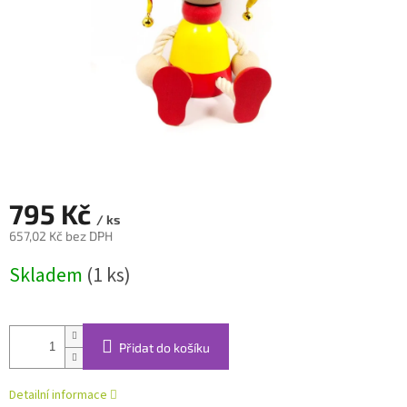
795 Kč
/ ks
657,02 Kč bez DPH
Měrná
Skladem
(1 ks)
cena:
Přidat do košíku
Detailní informace