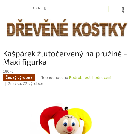
Přejít
NÁKUP
na
CZK
obsah
KOŠÍK
Kašpárek žlutočervený na pružině -
Maxi figurka
18070
Průměrné
Neohodnoceno
Podrobnosti hodnocení
Český výrobek
hodnocení
Značka:
CZ výrobce
produktu
je
0,0
z
5
hvězdiček.