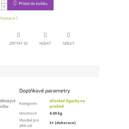
Přidat do košíku
informace
ZEPTAT SE
HLÍDAT
SDÍLET
Doplňkové parametry
 dětských
dřevěné figurky na
Kategorie
:
vičku
pružině
Hmotnost
:
0.09 kg
Vhodné pro
3+ (dekorace)
děti od
: