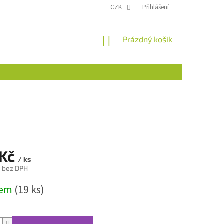
CZK
Přihlášení
NÁKUPNÍ
Prázdný košík
KOŠÍK
 Kč
/ ks
č bez DPH
dem
(19 ks)