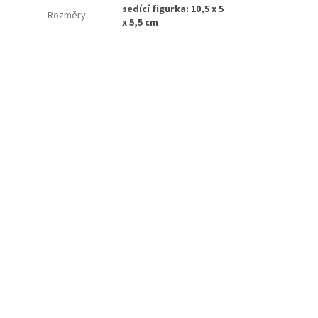
sedící figurka: 10,5 x 5
Rozměry
:
x 5,5 cm