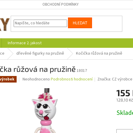
OBCHODNÍ PODMÍNKY
HLEDAT
Informace 2. jakost
ace
dřevěné figurky na pružině
Kočička růžová na pružině
čka růžová na pružině
18017
Průměrné
Neohodnoceno
Podrobnosti hodnocení
Značka:
CZ výrobce
výrobek
hodnocení
produktu
155
je
128,10 K
0,0
z
Měrná
Skla
5
cena:
hvězdiček.