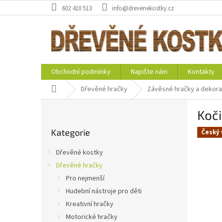
Přejít
602 410 513
info@drevenekostky.cz
na
obsah
Obchodní podmínky
Napište nám
Kontakty
Domů
Dřevěné hračky
Závěsné hračky a dekor
P
Koči
o
Přeskočit
s
Kategorie
kategorie
Český 
t
r
Dřevěné kostky
a
Dřevěné hračky
n
Pro nejmenší
n
í
Hudební nástroje pro děti
p
Kreativní hračky
a
Motorické hračky