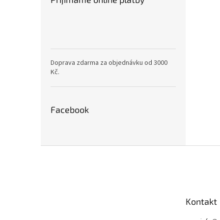
Doprava zdarma za objednávku od 3000
Kč.
Facebook
Z
á
p
a
t
Kontakt
í