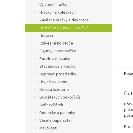
n
Výukové hračky
e
Hračky na kolečkách
l
Závěsné hračky a dekorace
dřevěné figurky na pružině
létavci
závěsné kolotoče
Figurky a postavičky
Puzzle a mozaiky
Stavebnice a kostky
Popi
Dopravní prostředky
Hry a hlavolamy
Dětská bižuterie
Det
Do dětských pokojíčků
Dřev
Svět zvířátek
poko
Domečky a panenky
posad
Veselé papírnictví
Prod
Maličkosti