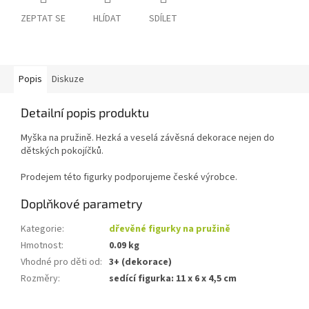
ZEPTAT SE
HLÍDAT
SDÍLET
Popis
Diskuze
Detailní popis produktu
Myška na pružině. Hezká a veselá závěsná dekorace nejen do
dětských pokojíčků.
Prodejem této figurky podporujeme české výrobce.
Doplňkové parametry
Kategorie
:
dřevěné figurky na pružině
Hmotnost
:
0.09 kg
Vhodné pro děti od
:
3+ (dekorace)
Rozměry
:
sedící figurka: 11 x 6 x 4,5 cm