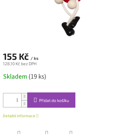
155 Kč
/ ks
128,10 Kč bez DPH
Měrná
Skladem
(19 ks)
cena:
Přidat do košíku
Detailní informace