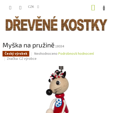
Přejít
NÁKUP
na
CZK
obsah
KOŠÍK
Myška na pružině
18034
Průměrné
Neohodnoceno
Podrobnosti hodnocení
Český výrobek
hodnocení
Značka:
CZ výrobce
produktu
je
0,0
z
5
hvězdiček.