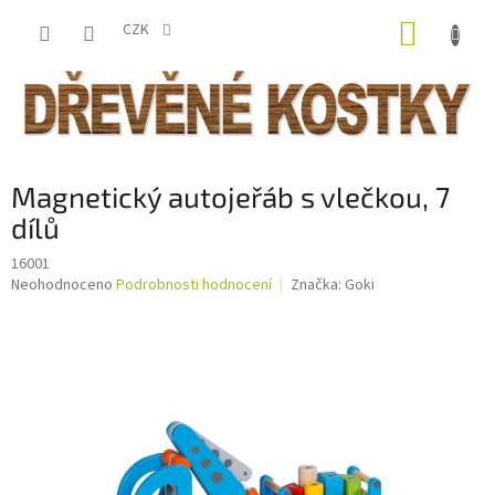
Přejít
NÁKUP
na
CZK
obsah
KOŠÍK
Magnetický autojeřáb s vlečkou, 7
dílů
16001
Průměrné
Neohodnoceno
Podrobnosti hodnocení
Značka:
Goki
hodnocení
produktu
je
0,0
z
5
hvězdiček.