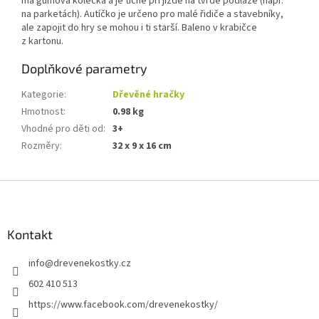
má gumová kolečka a je tiché při jízdě na tvrdé podlaze (např.
na parketách). Autíčko je určeno pro malé řidiče a stavebníky,
ale zapojit do hry se mohou i ti starší. Baleno v krabičce
z kartonu.
Doplňkové parametry
Kategorie
:
Dřevěné hračky
Hmotnost
:
0.98 kg
Vhodné pro děti od
:
3+
Rozměry
:
32 x 9 x 16 cm
Z
á
p
a
Kontakt
t
info
@
drevenekostky.cz
í
602 410 513
https://www.facebook.com/drevenekostky/