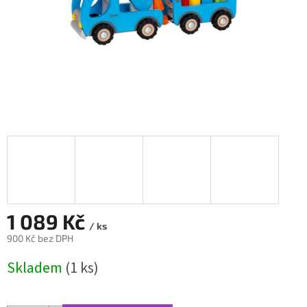
1 089 Kč
/ ks
900 Kč bez DPH
Měrná
Skladem
(1 ks)
cena: