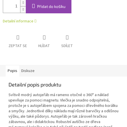
Přidat do košíku
Detailní informace
ZEPTAT SE
HLÍDAT
SDÍLET
Popis
Diskuze
Detailní popis produktu
Svítivě modrý autojeřáb má rameno otočné o 360° a náklad
upevňuje za pomoci magnetu. Vlečka je snadno odpojitelná,
protože je s autojeřábem spojena za pomoci dřevěného korálku
a smyčky. Jednotlivé dílky nákladu mají různé barvičky a odlišnou
výšku, ale také půdorys. Autojeřáb je tak zároveň hračkou
zábavnou, ale i didaktickou. Robustní autíčko ze dřeva