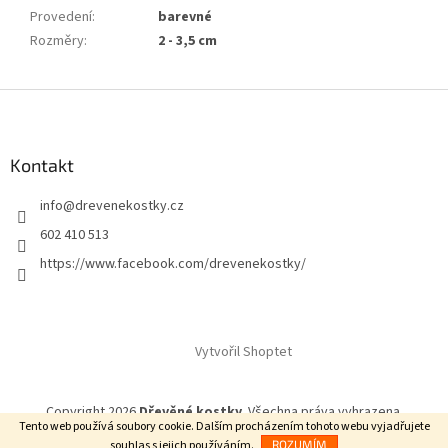
Provedení
:
barevné
Rozměry
:
2 - 3,5 cm
Z
á
p
a
Kontakt
t
info
@
drevenekostky.cz
í
602 410 513
https://www.facebook.com/drevenekostky/
Vytvořil Shoptet
Copyright 2026
Dřevěné kostky
. Všechna práva vyhrazena.
Tento web používá soubory cookie. Dalším procházením tohoto webu vyjadřujete
souhlas s jejich používáním.
ROZUMÍM