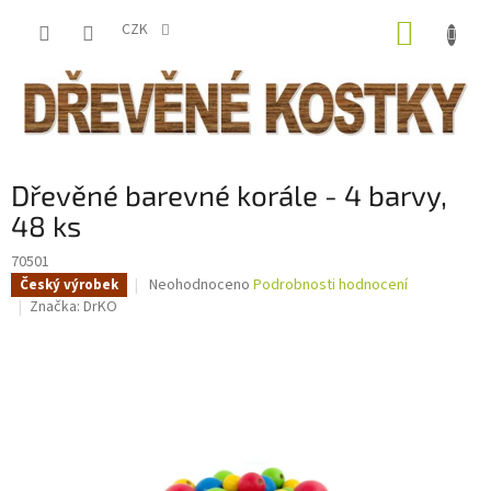
Přejít
NÁKUP
na
CZK
obsah
KOŠÍK
Dřevěné barevné korále - 4 barvy,
48 ks
70501
Průměrné
Neohodnoceno
Podrobnosti hodnocení
Český výrobek
hodnocení
Značka:
DrKO
produktu
je
0,0
z
5
hvězdiček.