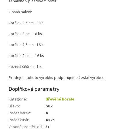
zabaleno v plastovém boxu.
Obsah balení:
korálek 3,5 cm - 8 ks
korálek 3 cm - 8 ks
korálek 2,5 cm - 16 ks
korálek 2 cm - 16 ks
kožená šňůrka - 1 ks
Prodejem tohoto výrobku podporujeme české výrobce.
Doplňkové parametry
Kategorie
:
dřevěné korále
Dřevo
:
buk
Počet barev
:
4
Počet kusů
:
48 ks
Vhodné pro děti od
:
3+