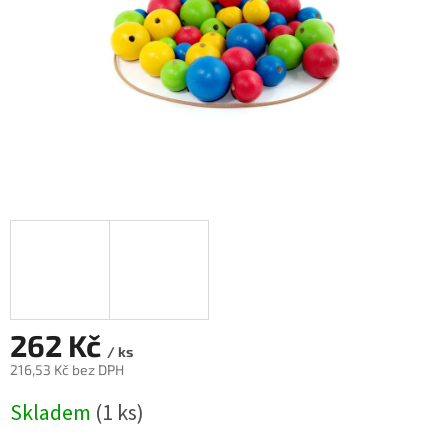
262 Kč
/ ks
216,53 Kč bez DPH
Měrná
Skladem
(1 ks)
cena: