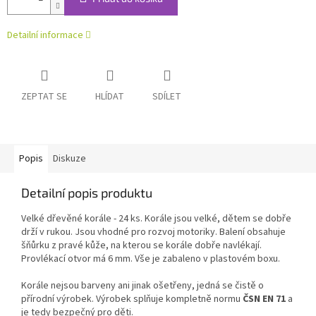
Detailní informace
ZEPTAT SE
HLÍDAT
SDÍLET
Popis
Diskuze
Detailní popis produktu
Velké dřevěné korále - 24 ks. Korále jsou velké, dětem se dobře
drží v rukou. Jsou vhodné pro rozvoj motoriky. Balení obsahuje
šňůrku z pravé kůže, na kterou se korále dobře navlékají.
Provlékací otvor má 6 mm. Vše je zabaleno v plastovém boxu.
Korále nejsou barveny ani jinak ošetřeny, jedná se čistě o
přírodní výrobek. Výrobek splňuje kompletně normu
ČSN EN 71
a
je tedy bezpečný pro děti.