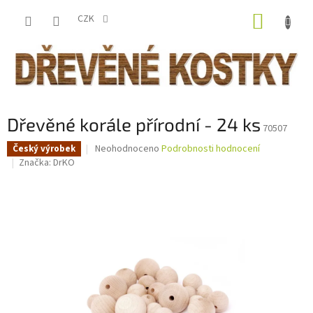
Přejít
NÁKUP
na
CZK
obsah
KOŠÍK
Dřevěné korále přírodní - 24 ks
70507
Průměrné
Neohodnoceno
Podrobnosti hodnocení
Český výrobek
hodnocení
Značka:
DrKO
produktu
je
0,0
z
5
hvězdiček.