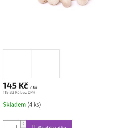
145 Kč
/ ks
119,83 Kč bez DPH
Měrná
Skladem
(4 ks)
cena:
Přidat do košíku