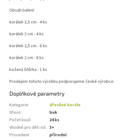
Obsah balení:
korálek 3,5 cm - 4 ks
korálek 3 cm - 4 ks
korálek 2,5 cm - 8 ks
korálek 2 cm - 8 ks
kožená šňůrka - 1 ks
Prodejem tohoto výrobku podporujeme české výrobce.
Doplňkové parametry
Kategorie
:
dřevěné korále
Dřevo
:
buk
Počet kusů
:
24 ks
Vhodné pro děti od
:
3+
Provedení
:
přírodní