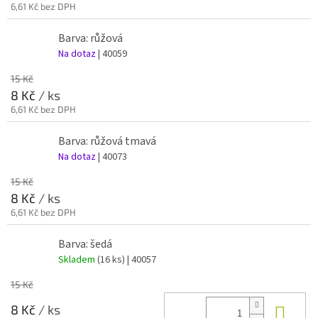
6,61 Kč bez DPH
Barva: růžová
Na dotaz
| 40059
15 Kč
8 Kč
/ ks
6,61 Kč bez DPH
Barva: růžová tmavá
Na dotaz
| 40073
15 Kč
8 Kč
/ ks
6,61 Kč bez DPH
Barva: šedá
Skladem
(16 ks)
| 40057
15 Kč
Do 
8 Kč
/ ks