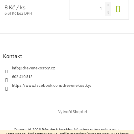
Do 
8 Kč
/ ks
6,61 Kč bez DPH
Z
á
p
a
Kontakt
t
info
@
drevenekostky.cz
í
602 410 513
https://www.facebook.com/drevenekostky/
Vytvořil Shoptet
Copyright 2026
Dřevěné kostky
. Všechna práva vyhrazena.