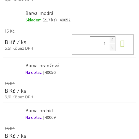
Barva: modrá
Skladem
(217 ks)
| 40052
15 Kč
Do 
8 Kč
/ ks
6,61 Kč bez DPH
Barva: oranžová
Na dotaz
| 40056
15 Kč
8 Kč
/ ks
6,61 Kč bez DPH
Barva: orchid
Na dotaz
| 40069
15 Kč
8 Kč
/ ks