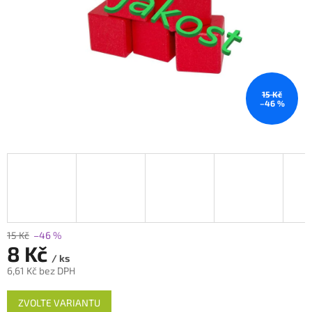
15 Kč
–46 %
15 Kč
–46 %
8 Kč
/ ks
6,61 Kč bez DPH
Měrná
ZVOLTE VARIANTU
cena: