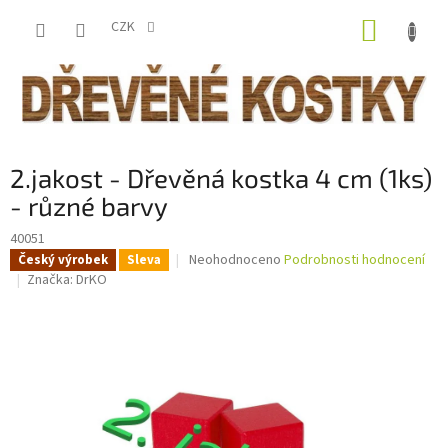
Přejít
NÁKUP
na
CZK
obsah
KOŠÍK
2.jakost - Dřevěná kostka 4 cm (1ks)
- různé barvy
40051
Průměrné
Neohodnoceno
Podrobnosti hodnocení
Český výrobek
Sleva
hodnocení
Značka:
DrKO
produktu
je
0,0
z
5
hvězdiček.