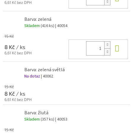
6,61 Kč bez DPH
Barva: zelená
Skladem
(416 ks)
| 40054
15 Kč
Do 
8 Kč
/ ks
6,61 Kč bez DPH
Barva: zelená světlá
Na dotaz
| 40062
15 Kč
8 Kč
/ ks
6,61 Kč bez DPH
Barva: žlutá
Skladem
(357 ks)
| 40053
15 Kč