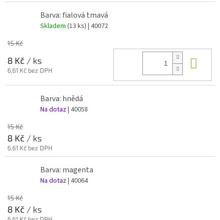
Barva: fialová tmavá
Skladem
(13 ks)
| 40072
15 Kč
Do 
8 Kč
/ ks
6,61 Kč bez DPH
Barva: hnědá
Na dotaz
| 40058
15 Kč
8 Kč
/ ks
6,61 Kč bez DPH
Barva: magenta
Na dotaz
| 40064
15 Kč
8 Kč
/ ks
6,61 Kč bez DPH