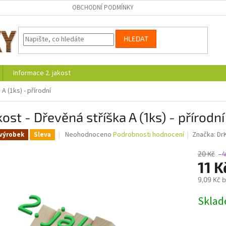
OBCHODNÍ PODMÍNKY
HLEDAT
Informace 2. jakost
 A (1ks) - přírodní
kost - Dřevěná stříška A (1ks) - přírodní
Průměrné
Neohodnoceno
Podrobnosti hodnocení
Značka:
Dr
výrobek
Sleva
hodnocení
produktu
20 Kč
–
je
11 
0,0
9,09 Kč 
z
5
Měrná
Skla
hvězdiček.
cena: