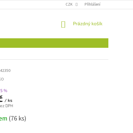
CZK
Přihlášení
NÁKUPNÍ
Prázdný košík
KOŠÍK
42350
KO
45 %
Kč
/ ks
bez DPH
dem
(76 ks)