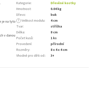
.
Kategorie
:
Dřevěné kostky
Hmotnost
:
0.04 kg
Dřevo
:
buk
?
Velikost modulu
:
4 cm
e je na tyto
Tvar
:
stříška
Délka
:
8 cm
ich v danou
Počet kusů
:
1 ks
Provedení
:
přírodní
Rozměry
:
8 x 4 x 4 cm
Vhodné pro děti od:
:
3+