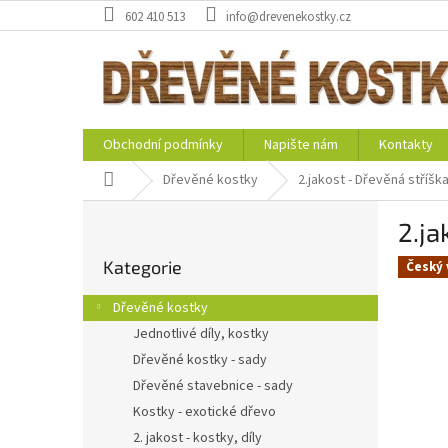
Přejít
602 410 513
info@drevenekostky.cz
na
obsah
Obchodní podmínky
Napište nám
Kontakty
Domů
Dřevěné kostky
2.jakost - Dřevěná stříška
P
2.ja
o
Přeskočit
s
Kategorie
kategorie
Český 
t
r
Dřevěné kostky
a
Jednotlivé díly, kostky
n
Dřevěné kostky - sady
n
í
Dřevěné stavebnice - sady
p
Kostky - exotické dřevo
a
2. jakost - kostky, díly