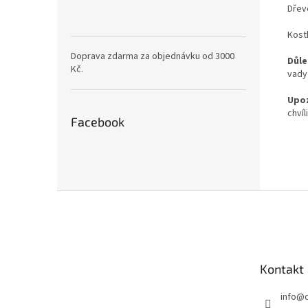
Dřevě
Kost
Doprava zdarma za objednávku od 3000
Důle
Kč.
vady
Upoz
chvíl
Facebook
Z
á
p
a
t
Kontakt
í
info
@