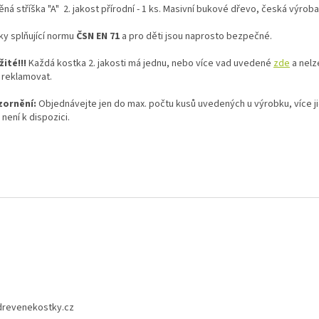
ná stříška "A" 2. jakost přírodní - 1 ks. Masivní bukové dřevo, česká výroba
ky splňující normu
ČSN EN 71
a pro děti jsou naprosto bezpečné.
žité!!!
Každá kostka 2. jakosti má jednu, nebo více vad uvedené
zde
a nelz
 reklamovat.
ornění:
Objednávejte jen do max. počtu kusů uvedených u výrobku, více j
i není k dispozici.
drevenekostky.cz