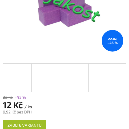
22 Kč
–45 %
22 Kč
–45 %
12 Kč
/ ks
9,92 Kč bez DPH
Měrná
ZVOLTE VARIANTU
cena: