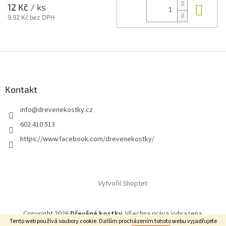
Do 
12 Kč
/ ks
9,92 Kč bez DPH
Z
á
p
a
Kontakt
t
info
@
drevenekostky.cz
í
602 410 513
https://www.facebook.com/drevenekostky/
Vytvořil Shoptet
Copyright 2026
Dřevěné kostky
. Všechna práva vyhrazena.
Tento web používá soubory cookie. Dalším procházením tohoto webu vyjadřujete