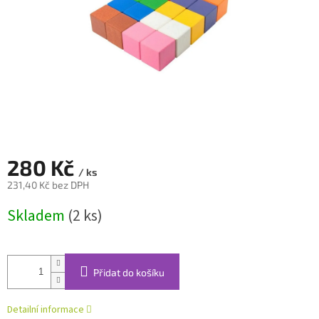
280 Kč
/ ks
231,40 Kč bez DPH
Měrná
Skladem
(2 ks)
cena:
Přidat do košíku
Detailní informace