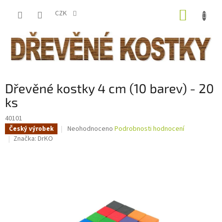
Přejít
NÁKUP
na
CZK
obsah
KOŠÍK
Dřevěné kostky 4 cm (10 barev) - 20
ks
40101
Průměrné
Neohodnoceno
Podrobnosti hodnocení
Český výrobek
hodnocení
Značka:
DrKO
produktu
je
0,0
z
5
hvězdiček.