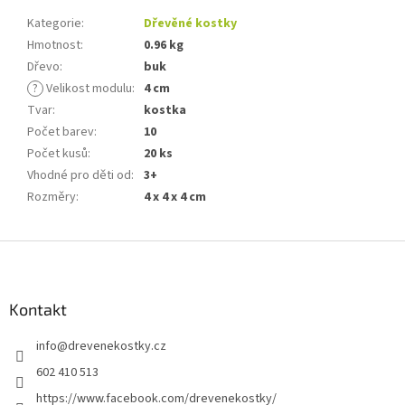
Kategorie
:
Dřevěné kostky
Hmotnost
:
0.96 kg
Dřevo
:
buk
?
Velikost modulu
:
4 cm
Tvar
:
kostka
Počet barev
:
10
Počet kusů
:
20 ks
Vhodné pro děti od
:
3+
Rozměry
:
4 x 4 x 4 cm
Z
á
p
a
Kontakt
t
info
@
drevenekostky.cz
í
602 410 513
https://www.facebook.com/drevenekostky/