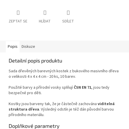
ZEPTAT SE
HLÍDAT
SDÍLET
Popis
Diskuze
Detailní popis produktu
Sada dřevěných barevných kostek z bukového masivního dřeva
o velikosti 4 x 4 x 4 cm - 20 ks, 10 barev.
Použité barvy a přírodní vosky splňují
ČSN EN 71
, jsou tedy
bezpečné pro děti.
Kostky jsou barveny tak, že je částečně zachována
viditelná
struktura dřeva
. Výsledný odstín je též dán původní barvou
přírodního materiálu.
Doplňkové parametry