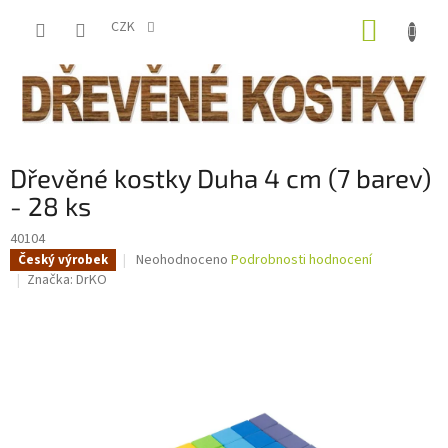
Přejít
NÁKUP
na
CZK
obsah
KOŠÍK
Dřevěné kostky Duha 4 cm (7 barev)
- 28 ks
40104
Průměrné
Neohodnoceno
Podrobnosti hodnocení
Český výrobek
hodnocení
Značka:
DrKO
produktu
je
0,0
z
5
hvězdiček.