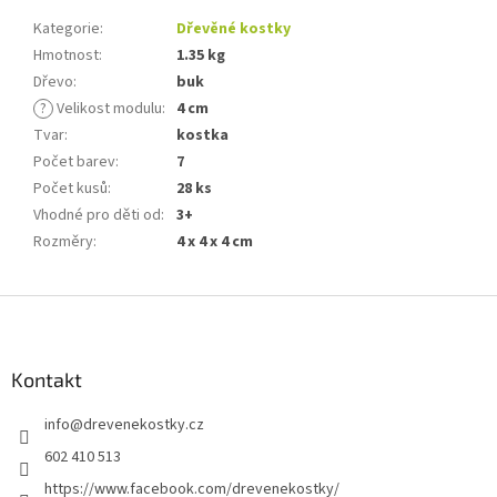
Kategorie
:
Dřevěné kostky
Hmotnost
:
1.35 kg
Dřevo
:
buk
?
Velikost modulu
:
4 cm
Tvar
:
kostka
Počet barev
:
7
Počet kusů
:
28 ks
Vhodné pro děti od
:
3+
Rozměry
:
4 x 4 x 4 cm
Z
á
p
a
Kontakt
t
info
@
drevenekostky.cz
í
602 410 513
https://www.facebook.com/drevenekostky/