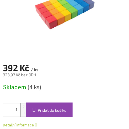
392 Kč
/ ks
323,97 Kč bez DPH
Měrná
Skladem
(4 ks)
cena:
Přidat do košíku
Detailní informace