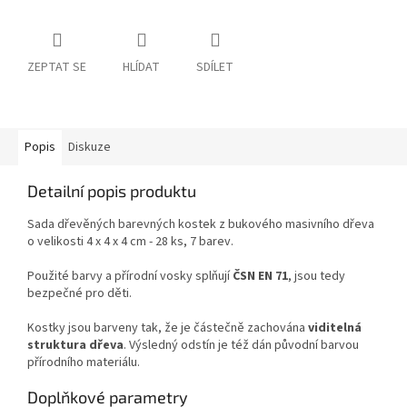
ZEPTAT SE
HLÍDAT
SDÍLET
Popis
Diskuze
Detailní popis produktu
Sada dřevěných barevných kostek z bukového masivního dřeva
o velikosti 4 x 4 x 4 cm - 28 ks, 7 barev.
Použité barvy a přírodní vosky splňují
ČSN EN 71
, jsou tedy
bezpečné pro děti.
Kostky jsou barveny tak, že je částečně zachována
viditelná
struktura dřeva
. Výsledný odstín je též dán původní barvou
přírodního materiálu.
Doplňkové parametry