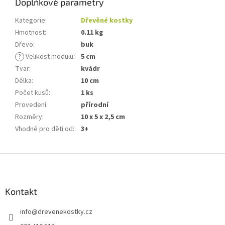
Doplňkové parametry
Kategorie
:
Dřevěné kostky
Hmotnost
:
0.11 kg
Dřevo
:
buk
?
Velikost modulu
:
5 cm
Tvar
:
kvádr
Délka
:
10 cm
Počet kusů
:
1 ks
Provedení
:
přírodní
Rozměry
:
10 x 5 x 2,5 cm
Vhodné pro děti od:
:
3+
Z
á
p
a
Kontakt
t
info
@
drevenekostky.cz
í