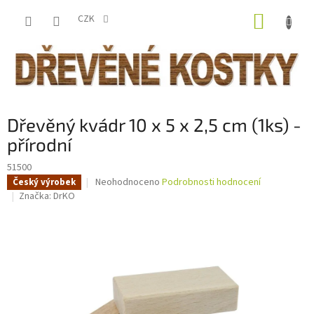
Přejít
NÁKUP
na
CZK
obsah
KOŠÍK
Dřevěný kvádr 10 x 5 x 2,5 cm (1ks) -
přírodní
51500
Průměrné
Neohodnoceno
Podrobnosti hodnocení
Český výrobek
hodnocení
Značka:
DrKO
produktu
je
0,0
z
5
hvězdiček.