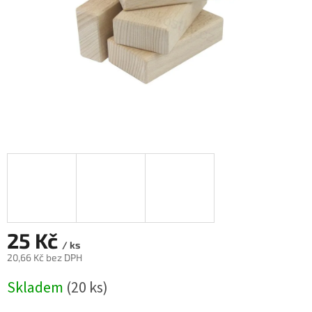
25 Kč
/ ks
20,66 Kč bez DPH
Měrná
Skladem
(20 ks)
cena: