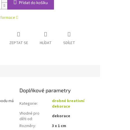
Přidat do košíku
informace
ZEPTAT SE
HLÍDAT
SDÍLET
Doplňkové parametry
spodu má
drobné kreativní
Kategorie
:
dekorace
Vhodné pro
dekorace
děti od
:
Rozměry
:
3 x 1 cm