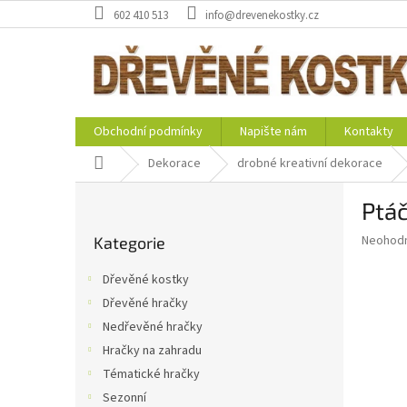
Přejít
602 410 513
info@drevenekostky.cz
na
obsah
Obchodní podmínky
Napište nám
Kontakty
Domů
Dekorace
drobné kreativní dekorace
P
Ptáč
o
Přeskočit
s
Průměr
Neohod
Kategorie
kategorie
t
hodnoce
r
produkt
Dřevěné kostky
a
je
Dřevěné hračky
0,0
n
z
Nedřevěné hračky
n
5
í
Hračky na zahradu
hvězdič
p
Tématické hračky
a
Sezonní