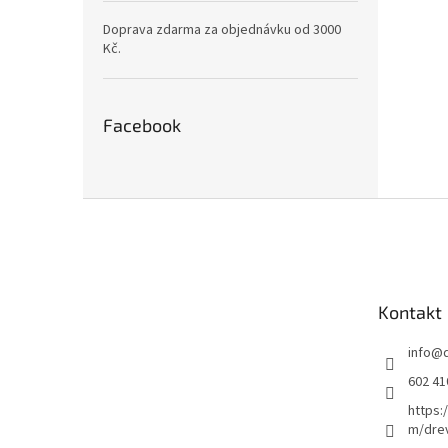
Doprava zdarma za objednávku od 3000
Kč.
Facebook
Z
á
p
a
t
Kontakt
í
info
@
602 41
https:
m/dre