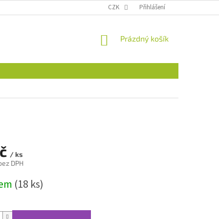
CZK
Přihlášení
NÁKUPNÍ
Prázdný košík
KOŠÍK
Kč
/ ks
 bez DPH
dem
(18 ks)