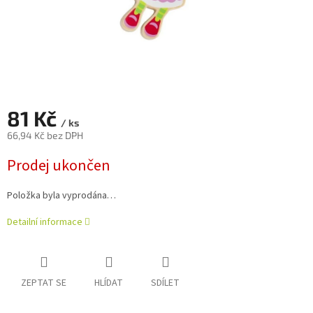
81 Kč
/ ks
66,94 Kč bez DPH
Měrná
Prodej ukončen
cena:
Položka byla vyprodána…
Detailní informace
ZEPTAT SE
HLÍDAT
SDÍLET