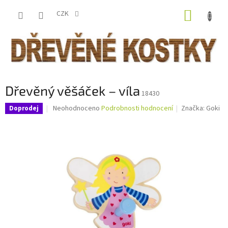
Přejít
NÁKUP
na
CZK
obsah
KOŠÍK
Dřevěný věšáček – víla
18430
Průměrné
Neohodnoceno
Podrobnosti hodnocení
Značka:
Goki
Doprodej
hodnocení
produktu
je
0,0
z
5
hvězdiček.