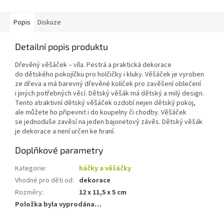
Popis
Diskuze
Detailní popis produktu
Dřevěný věšáček – víla. Pestrá a praktická dekorace
do dětského pokojíčku pro holčičky i kluky. Věšáček je vyroben
ze dřeva a má barevný dřevěné kolíček pro zavěšení oblečení
i jiných potřebných věcí. Dětský věšák má dětský a milý design.
Tento atraktivní dětský věšáček ozdobí nejen dětský pokoj,
ale můžete ho připevnit i do koupelny či chodby. Věšáček
se jednoduše zavěsí na jeden bajonetový závěs. Dětský věšák
je dekorace a není určen ke hraní.
Doplňkové parametry
Kategorie
:
háčky a věšáčky
Vhodné pro děti od
:
dekorace
Rozměry
:
12 x 11,5 x 5 cm
Položka byla vyprodána…